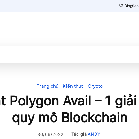
Về Blogtie
Kiến thức
More
Trang chủ
Kiến thức
Crypto
t Polygon Avail – 1 giả
quy mô Blockchain
Tác giả
ANDY
30/06/2022