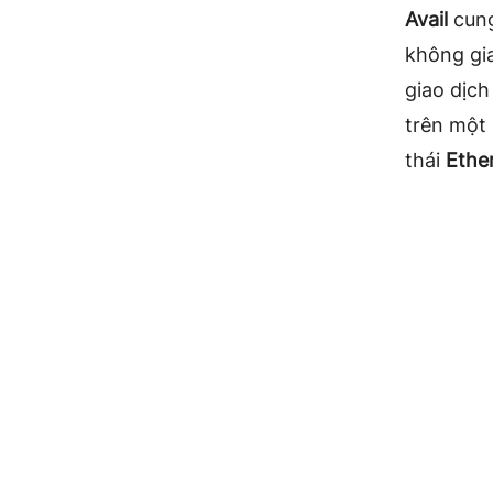
Avail
cung
không gi
giao dịch
trên một 
thái
Ethe