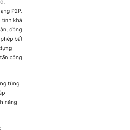
ó,
ạng P2P.
 tính khả
lận, đồng
phép bất
 dựng
 tấn công
ăng từng
áp
nh năng
c