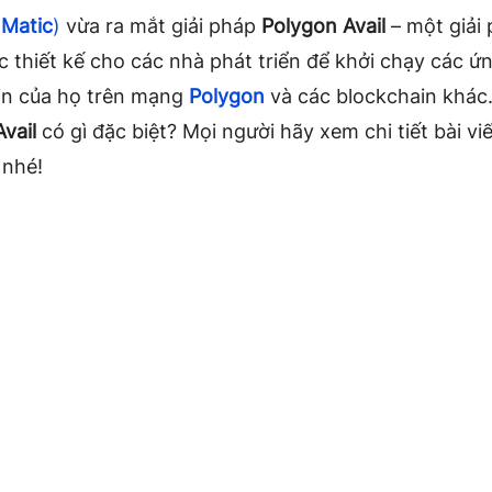
(
Matic
)
vừa ra mắt giải pháp
Polygon Avail
–
một giải
 thiết kế cho các nhà phát triển để khởi chạy các ứ
in của họ trên mạng
Polygon
và các blockchain khác
vail
có gì đặc biệt? Mọi người hãy xem chi tiết bài vi
nhé!