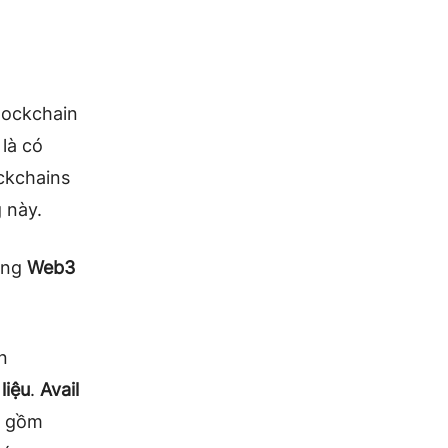
blockchain
là có
ckchains
 này.
ồng
Web3
n
liệu
.
Avail
o gồm