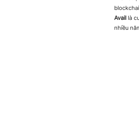
blockcha
Avail
là c
nhiều nă