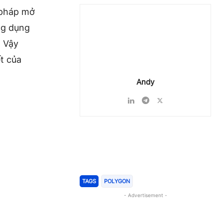
 pháp mở
ng dụng
. Vậy
ết của
Andy
Chia Sẻ
TAGS
POLYGON
- Advertisement -