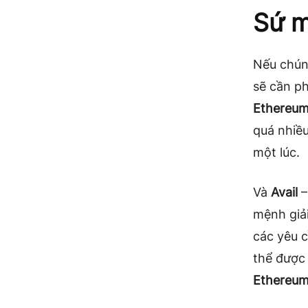
Sứ m
Nếu chún
sẽ cần ph
Ethereu
quá nhiều
một lúc.
Và
Avail
–
mệnh giả
các yêu c
thể được 
Ethereu