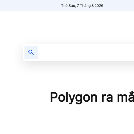
Thứ Sáu, 7 Tháng 8 2026
Tin tức
Nổi bật
Người Mới 🔥
Polygon ra mắ