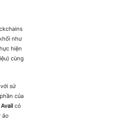
ockchains
 khối như
hực hiện
liệu) cùng
với sứ
 phần của
.
Avail
có
y ảo