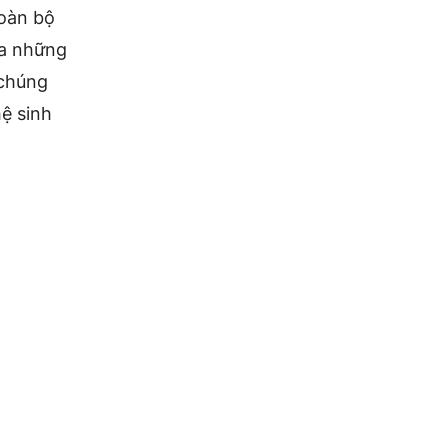
oàn bộ
ưa những
 chúng
hệ sinh