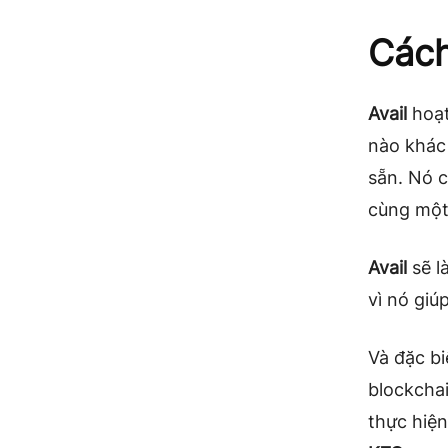
Cách
Avail
hoạt
nào khác 
sẵn. Nó c
cùng một 
Avail
sẽ l
vì nó giú
Và đặc bi
blockcha
thực hiệ