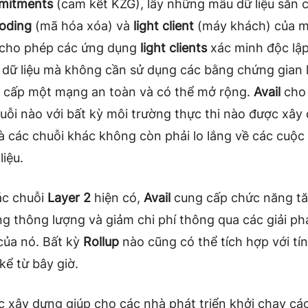
mitments
(cam kết KZG), lấy những mẫu dữ liệu sẵn c
coding
(mã hóa xóa) và
light client
(máy khách) của m
 cho phép các ứng dụng
light clients
xác minh độc lập
 dữ liệu mà không cần sử dụng các bằng chứng gian 
g cấp một mạng an toàn và có thể mở rộng.
Avail
cho 
huỗi nào với bất kỳ môi trường thực thi nào được xây
à các chuỗi khác không còn phải lo lắng về các cuộc
liệu.
ác chuỗi
Layer 2
hiện có,
Avail
cung cấp chức năng t
g thông lượng và giảm chi phí thông qua các giải ph
ủa nó. Bất kỳ
Rollup
nào cũng có thể tích hợp với tí
kể từ bây giờ.
 xây dựng giúp
cho các nhà phát triển khởi chạy cá