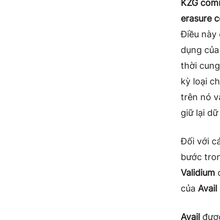
KZG com
erasure 
Điều này
dụng của
thời cun
kỳ loại c
trên nó v
giữ lại dữ 
Đối với c
bước tron
Validium
c
của
Avail
Avail
được