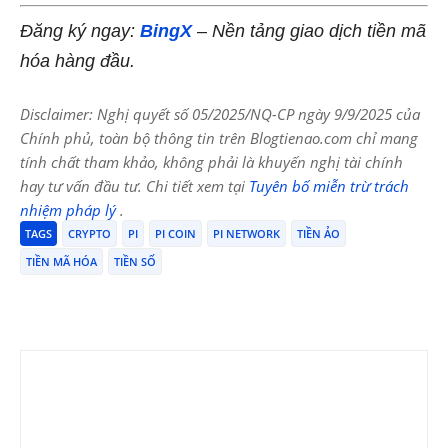
Đăng ký ngay:
BingX
– Nền tảng giao dịch tiền mã
hóa hàng đầu.
Disclaimer: Nghị quyết số 05/2025/NQ-CP ngày 9/9/2025 của
Chính phủ, toàn bộ thông tin trên Blogtienao.com chỉ mang
tính chất tham khảo, không phải là khuyến nghị tài chính
hay tư vấn đầu tư. Chi tiết xem tại
Tuyên bố miễn trừ trách
nhiệm pháp lý
.
TAGS
CRYPTO
PI
PI COIN
PI NETWORK
TIỀN ẢO
TIỀN MÃ HÓA
TIỀN SỐ