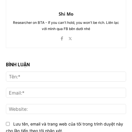
Shi Mo
Researcher on BTA - If you can't hold, you won't be rich. Liên lạc
với mình qua FB bên dưới nhé
BÌNH LUẬN
Tên
Ema
Web
Lưu tên, email và trang web của tôi trong trình duyệt này
cho lần tiếp theo tôi nhận xét.