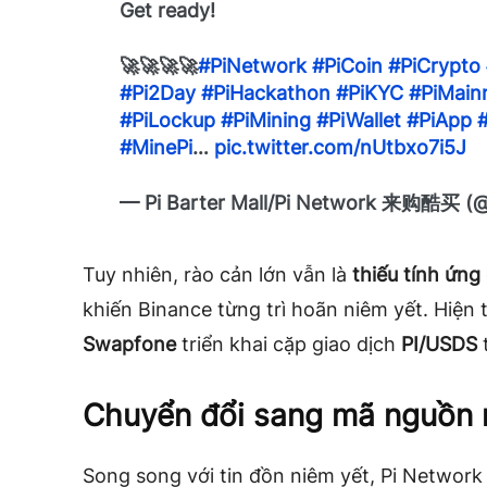
Get ready!
🚀🚀🚀🚀
#PiNetwork
#PiCoin
#PiCrypto
#Pi2Day
#PiHackathon
#PiKYC
#PiMain
#PiLockup
#PiMining
#PiWallet
#PiApp
#MinePi
…
pic.twitter.com/nUtbxo7i5J
— Pi Barter Mall/Pi Network 来购酷买 (@
Tuy nhiên, rào cản lớn vẫn là
thiếu tính ứng
khiến Binance từng trì hoãn niêm yết. Hiện t
Swapfone
triển khai cặp giao dịch
PI/USDS
t
Chuyển đổi sang mã nguồn 
Song song với tin đồn niêm yết, Pi Network