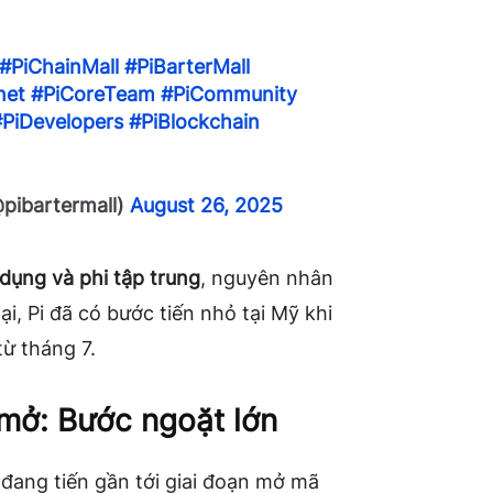
#PiChainMall
#PiBarterMall
net
#PiCoreTeam
#PiCommunity
#PiDevelopers
#PiBlockchain
pibartermall)
August 26, 2025
 dụng và phi tập trung
, nguyên nhân
ại, Pi đã có bước tiến nhỏ tại Mỹ khi
ừ tháng 7.
mở: Bước ngoặt lớn
 đang tiến gần tới giai đoạn mở mã