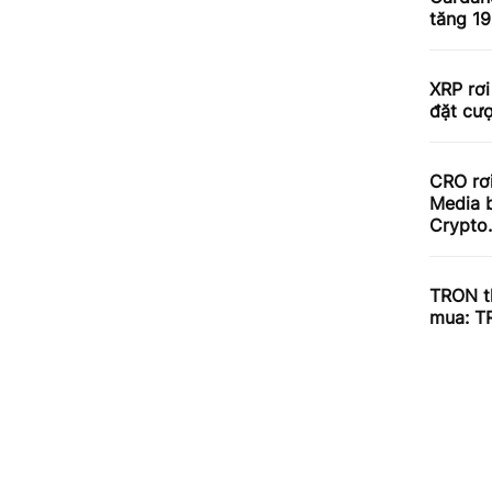
tăng 1
XRP rơi
đặt cư
CRO rơ
Media b
Crypto
TRON th
mua: T