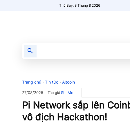
Thứ Bảy, 8 Tháng 8 2026
Tin tức
Nổi bật
Người Mới 🔥
Trang chủ
Tin tức
Altcoin
Tác giả
Shi Mo
27/08/2025
Pi Network sắp lên Coin
vô địch Hackathon!