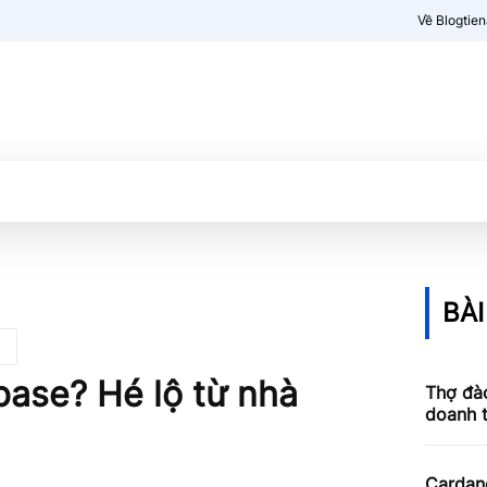
Về Blogtie
Kiến thức
More
BÀI
base? Hé lộ từ nhà
Thợ đào
doanh 
Cardan