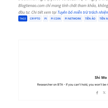
Blogtienao.com chỉ mang tính chất tham khảo, không 
đầu tư. Chi tiết xem tại
Tuyên bố miễn trừ trách nhiệ
TAGS
CRYPTO
PI
PI COIN
PI NETWORK
TIỀN ẢO
TIỀN 
Chia Sẻ
Shi Mo
Researcher on BTA - If you can't hold, you won't be 