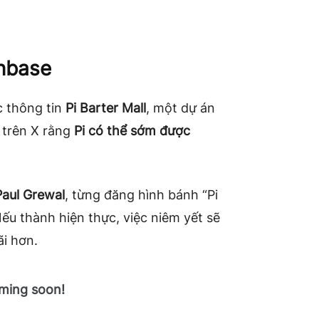
inbase
 thông tin
Pi Barter Mall
, một dự án
 trên X rằng
Pi có thể sớm được
Paul Grewal
, từng đăng hình bánh “Pi
Nếu thành hiện thực, việc niêm yết sẽ
ãi hơn.
ming soon!