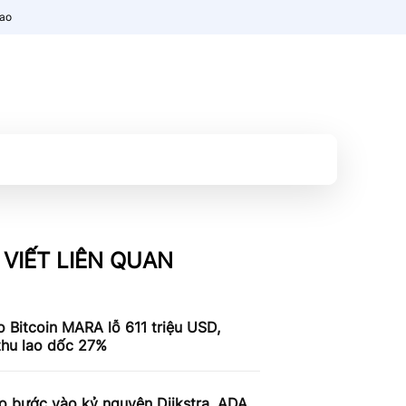
nao
 VIẾT LIÊN QUAN
 Bitcoin MARA lỗ 611 triệu USD,
thu lao dốc 27%
o bước vào kỷ nguyên Dijkstra, ADA