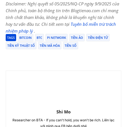
Disclaimer: Nghị quyết số 05/2025/NQ-CP ngày 9/9/2025 của
Chính phủ, toàn bộ thông tin trên Blogtienao.com chỉ mang
tính chất tham khảo, không phải là khuyến nghị tài chính
hay tư vấn đầu tư. Chi tiết xem tại
Tuyên bố miễn trừ trách
nhiệm pháp lý
.
TAGS
BITCOIN
BTC
PI NETWORK
TIỀN ẢO
TIỀN ĐIỆN TỬ
TIỀN KỸ THUẬT SỐ
TIỀN MÃ HÓA
TIỀN SỐ
Shi Mo
Researcher on BTA - If you can't hold, you won't be rich. Liên lạc
với mình qua FB bên dưới nhé