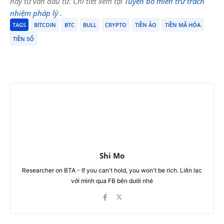
hay tư vấn đầu tư. Chi tiết xem tại
Tuyên bố miễn trừ trách
nhiệm pháp lý
.
TAGS
BITCOIN
BTC
BULL
CRYPTO
TIỀN ẢO
TIỀN MÃ HÓA
TIỀN SỐ
Shi Mo
Researcher on BTA - If you can't hold, you won't be rich. Liên lạc
với mình qua FB bên dưới nhé