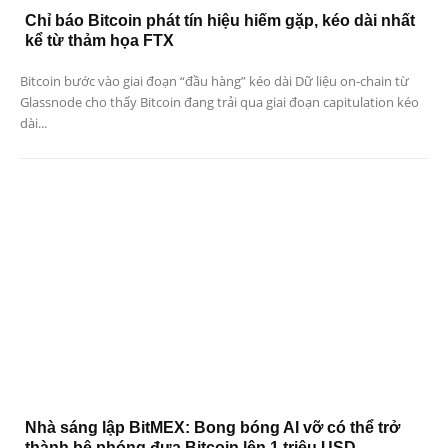
Chỉ báo Bitcoin phát tín hiệu hiếm gặp, kéo dài nhất
kể từ thảm họa FTX
Bitcoin bước vào giai đoạn “đầu hàng” kéo dài Dữ liệu on-chain từ
Glassnode cho thấy Bitcoin đang trải qua giai đoạn capitulation kéo
dài...
Nhà sáng lập BitMEX: Bong bóng AI vỡ có thể trở
thành bệ phóng đưa Bitcoin lên 1 triệu USD