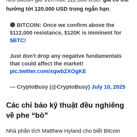
hướng tới 120.000 USD trong ngắn hạn
.
🟠 BITCOIN: Once we confirm above the
$112,000 resistance, $120K is imminent for
$BTC
!
Just don't drop any negative fundamentals
that could affect the market!
pic.twitter.com/xqwbZXOgKE
— CryptoBusy (@CryptoBusy)
July 10, 2025
Các chỉ báo kỹ thuật đều nghiêng
về phe “bò”
Nhà phân tích Matthew Hyland cho biết Bitcoin