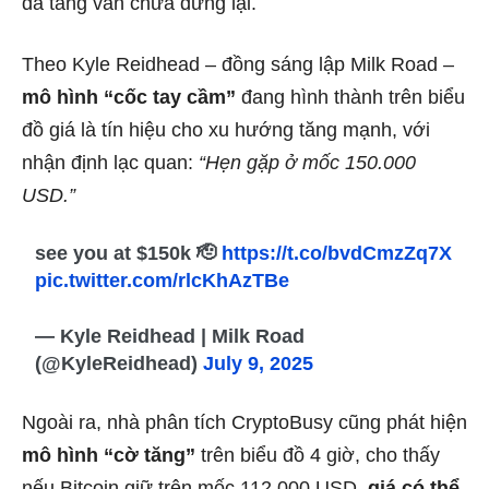
đà tăng vẫn chưa dừng lại.
Theo Kyle Reidhead – đồng sáng lập Milk Road –
mô hình “cốc tay cầm”
đang hình thành trên biểu
đồ giá là tín hiệu cho xu hướng tăng mạnh, với
nhận định lạc quan:
“Hẹn gặp ở mốc 150.000
USD.”
see you at $150k 🫡
https://t.co/bvdCmzZq7X
pic.twitter.com/rlcKhAzTBe
— Kyle Reidhead | Milk Road
(@KyleReidhead)
July 9, 2025
Ngoài ra, nhà phân tích CryptoBusy cũng phát hiện
mô hình “cờ tăng”
trên biểu đồ 4 giờ, cho thấy
nếu Bitcoin giữ trên mốc 112.000 USD,
giá có thể