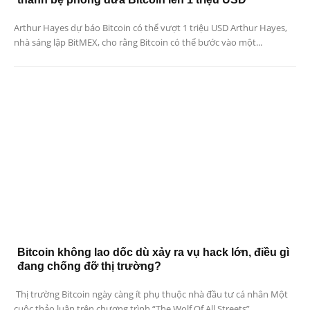
Arthur Hayes dự báo Bitcoin có thể vượt 1 triệu USD Arthur Hayes,
nhà sáng lập BitMEX, cho rằng Bitcoin có thể bước vào một...
Bitcoin không lao dốc dù xảy ra vụ hack lớn, điều gì
đang chống đỡ thị trường?
Thị trường Bitcoin ngày càng ít phụ thuộc nhà đầu tư cá nhân Một
cuộc thảo luận trên chương trình “The Wolf Of All Streets”...