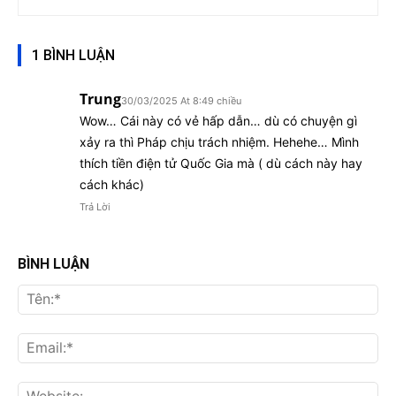
1 BÌNH LUẬN
Trung
30/03/2025 At 8:49 chiều
Wow… Cái này có vẻ hấp dẫn… dù có chuyện gì
xảy ra thì Pháp chịu trách nhiệm. Hehehe… Mình
thích tiền điện tử Quốc Gia mà ( dù cách này hay
cách khác)
Trả Lời
BÌNH LUẬN
Tên
Ema
Web