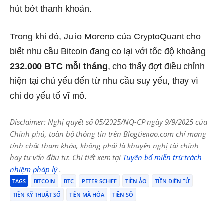
hút bớt thanh khoản.
Trong khi đó, Julio Moreno của CryptoQuant cho
biết nhu cầu Bitcoin đang co lại với tốc độ khoảng
232.000 BTC mỗi tháng
, cho thấy đợt điều chỉnh
hiện tại chủ yếu đến từ nhu cầu suy yếu, thay vì
chỉ do yếu tố vĩ mô.
Disclaimer: Nghị quyết số 05/2025/NQ-CP ngày 9/9/2025 của
Chính phủ, toàn bộ thông tin trên Blogtienao.com chỉ mang
tính chất tham khảo, không phải là khuyến nghị tài chính
hay tư vấn đầu tư. Chi tiết xem tại
Tuyên bố miễn trừ trách
nhiệm pháp lý
.
TAGS
BITCOIN
BTC
PETER SCHIFF
TIỀN ẢO
TIỀN ĐIỆN TỬ
TIỀN KỸ THUẬT SỐ
TIỀN MÃ HÓA
TIỀN SỐ