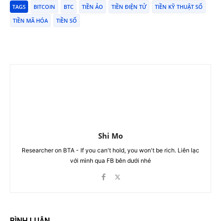
TAGS
BITCOIN
BTC
TIỀN ẢO
TIỀN ĐIỆN TỬ
TIỀN KỸ THUẬT SỐ
TIỀN MÃ HÓA
TIỀN SỐ
Shi Mo
Researcher on BTA - If you can't hold, you won't be rich. Liên lạc
với mình qua FB bên dưới nhé
BÌNH LUẬN