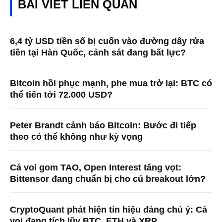
BÀI VIẾT LIÊN QUAN
6,4 tỷ USD tiền số bị cuốn vào đường dây rửa
tiền tại Hàn Quốc, cảnh sát đang bất lực?
Bitcoin hồi phục mạnh, phe mua trở lại: BTC có
thể tiến tới 72.000 USD?
Peter Brandt cảnh báo Bitcoin: Bước đi tiếp
theo có thể không như kỳ vọng
Cá voi gom TAO, Open Interest tăng vọt:
Bittensor đang chuẩn bị cho cú breakout lớn?
CryptoQuant phát hiện tín hiệu đáng chú ý: Cá
voi đang tích lũy BTC, ETH và XRP