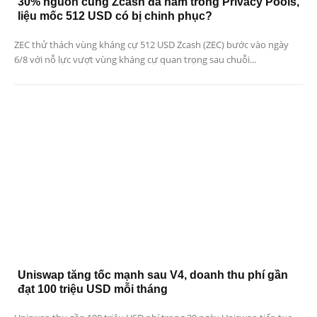
30% nguồn cung Zcash đã nằm trong Privacy Pools,
liệu mốc 512 USD có bị chinh phục?
ZEC thử thách vùng kháng cự 512 USD Zcash (ZEC) bước vào ngày
6/8 với nỗ lực vượt vùng kháng cự quan trọng sau chuỗi...
Uniswap tăng tốc mạnh sau V4, doanh thu phí gần
đạt 100 triệu USD mỗi tháng