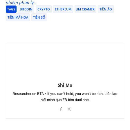
nhiệm pháp lý
.
TAGS
BITCOIN
CRYPTO
ETHEREUM
JIM CRAMER
TIỀN ẢO
TIỀN MÃ HÓA
TIỀN SỐ
Shi Mo
Researcher on BTA - If you can't hold, you won't be rich. Liên lạc
với mình qua FB bên dưới nhé