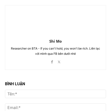
Shi Mo
Researcher on BTA - If you can't hold, you won't be rich. Liên lạc
với mình qua FB bên dưới nhé
BÌNH LUẬN
Tên
Ema