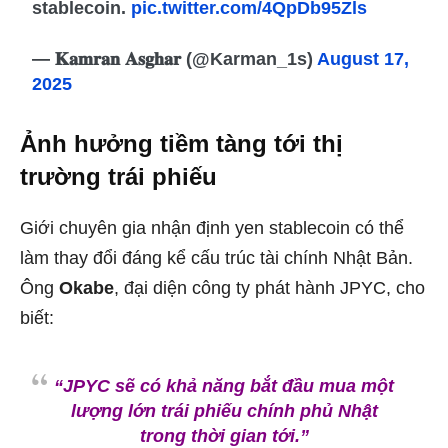
stablecoin.
pic.twitter.com/4QpDb95Zls
— 𝐊𝐚𝐦𝐫𝐚𝐧 𝐀𝐬𝐠𝐡𝐚𝐫 (@Karman_1s)
August 17,
2025
Ảnh hưởng tiềm tàng tới thị
trường trái phiếu
Giới chuyên gia nhận định yen stablecoin có thể
làm thay đổi đáng kể cấu trúc tài chính Nhật Bản.
Ông
Okabe
, đại diện công ty phát hành JPYC, cho
biết:
“JPYC sẽ có khả năng bắt đầu mua một
lượng lớn trái phiếu chính phủ Nhật
trong thời gian tới.”