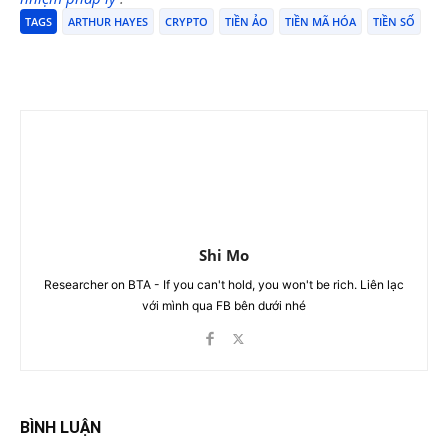
TAGS
ARTHUR HAYES
CRYPTO
TIỀN ẢO
TIỀN MÃ HÓA
TIỀN SỐ
Shi Mo
Researcher on BTA - If you can't hold, you won't be rich. Liên lạc
với mình qua FB bên dưới nhé
BÌNH LUẬN