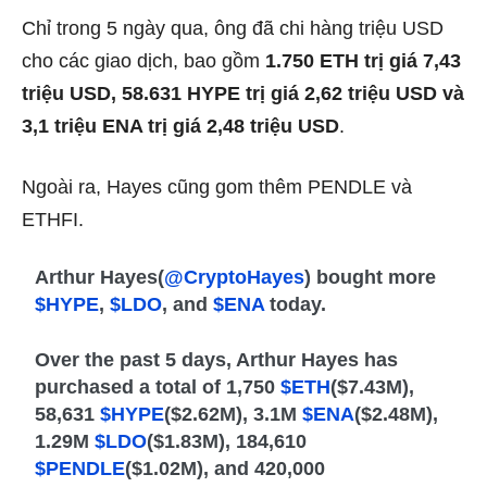
Chỉ trong 5 ngày qua, ông đã chi hàng triệu USD
cho các giao dịch, bao gồm
1.750 ETH trị giá 7,43
triệu USD, 58.631 HYPE trị giá 2,62 triệu USD và
3,1 triệu ENA trị giá 2,48 triệu USD
.
Ngoài ra, Hayes cũng gom thêm PENDLE và
ETHFI.
Arthur Hayes(
@CryptoHayes
) bought more
$HYPE
,
$LDO
, and
$ENA
today.
Over the past 5 days, Arthur Hayes has
purchased a total of 1,750
$ETH
($7.43M),
58,631
$HYPE
($2.62M), 3.1M
$ENA
($2.48M),
1.29M
$LDO
($1.83M), 184,610
$PENDLE
($1.02M), and 420,000