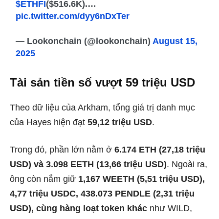
$ETHFI
($516.6K).…
pic.twitter.com/dyy6nDxTer
— Lookonchain (@lookonchain)
August 15,
2025
Tài sản tiền số vượt 59 triệu USD
Theo dữ liệu của Arkham, tổng giá trị danh mục
của Hayes hiện đạt
59,12 triệu USD
.
Trong đó, phần lớn nằm ở
6.174 ETH (27,18 triệu
USD) và 3.098 EETH (13,66 triệu USD)
. Ngoài ra,
ông còn nắm giữ
1,167 WEETH (5,51 triệu USD),
4,77 triệu USDC, 438.073 PENDLE (2,31 triệu
USD), cùng hàng loạt token khác
như WILD,