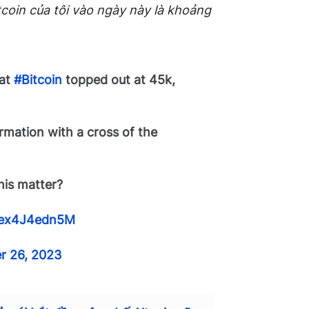
coin của tôi vào ngày này là khoảng
hat
#Bitcoin
topped out at 45k,
mation with a cross of the
this matter?
m/ex4J4edn5M
r 26, 2023