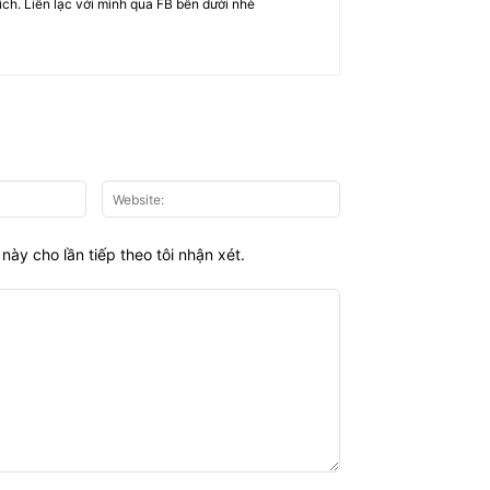
rich. Liên lạc với mình qua FB bên dưới nhé
Email:*
Website:
này cho lần tiếp theo tôi nhận xét.