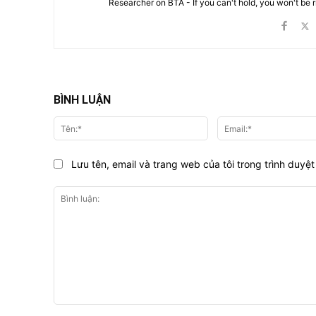
Researcher on BTA - If you can't hold, you won't be 
BÌNH LUẬN
Tên:*
Lưu tên, email và trang web của tôi trong trình duyệt 
Bình