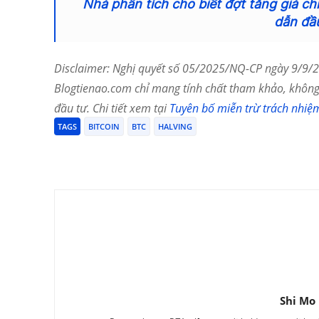
Nhà phân tích cho biết đợt tăng giá ch
dẫn đầ
Disclaimer: Nghị quyết số 05/2025/NQ-CP ngày 9/9/20
Blogtienao.com chỉ mang tính chất tham khảo, không 
đầu tư. Chi tiết xem tại
Tuyên bố miễn trừ trách nhiệ
TAGS
BITCOIN
BTC
HALVING
Chia Sẻ
Shi Mo