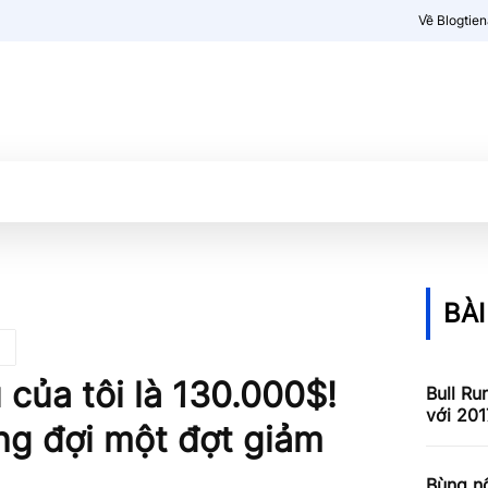
Về Blogtie
Kiến thức
More
BÀI
 của tôi là 130.000$!
Bull Ru
với 201
ng đợi một đợt giảm
Bùng nổ