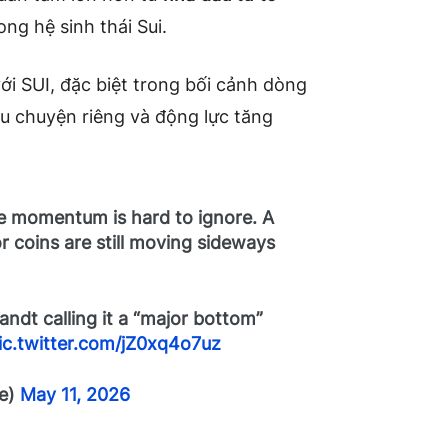
ng hệ sinh thái Sui.
với SUI, đặc biệt trong bối cảnh dòng
âu chuyện riêng và động lực tăng
he momentum is hard to ignore. A
coins are still moving sideways
dt calling it a “major bottom”
ic.twitter.com/jZ0xq4o7uz
ne)
May 11, 2026