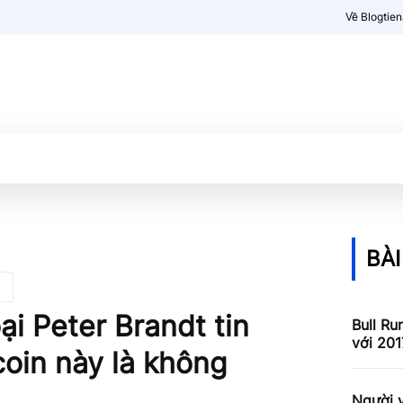
Về Blogtie
Kiến thức
More
BÀI
i Peter Brandt tin
Bull Ru
với 201
coin này là không
Người v