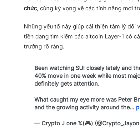
chức
, cùng kỳ vọng về các tính năng mới tro
Những yếu tố này giúp cải thiện tâm lý đối 
tiền đang tìm kiếm các altcoin Layer-1 có c
trưởng rõ ràng.
Been watching SUI closely lately and t
40% move in one week while most major 
definitely gets attention.
What caught my eye more was Peter Bran
and the growing activity around the…
p
— Crypto J one 𝕏(🎮) (@Crypto_Jayo