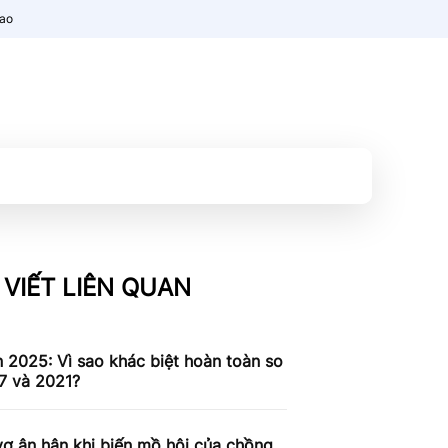
nao
 VIẾT LIÊN QUAN
n 2025: Vì sao khác biệt hoàn toàn so
7 và 2021?
ợ ân hận khi biến mồ hôi của chồng