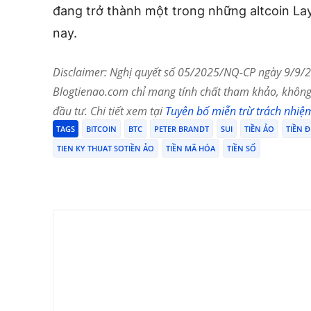
đang trở thành một trong những altcoin Lay
nay.
Disclaimer: Nghị quyết số 05/2025/NQ-CP ngày 9/9/20
Blogtienao.com chỉ mang tính chất tham khảo, không 
đầu tư. Chi tiết xem tại
Tuyên bố miễn trừ trách nhiệ
TAGS
BITCOIN
BTC
PETER BRANDT
SUI
TIỀN ẢO
TIỀN Đ
TIEN KY THUAT SOTIỀN ẢO
TIỀN MÃ HÓA
TIỀN SỐ
Chia Sẻ