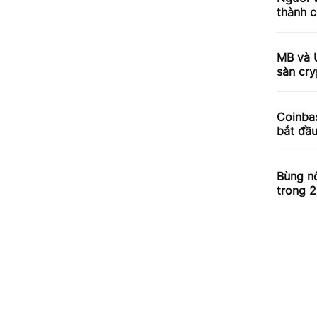
thành c
MB và 
sàn cry
Coinbas
bắt đầ
Bùng nổ
trong 2