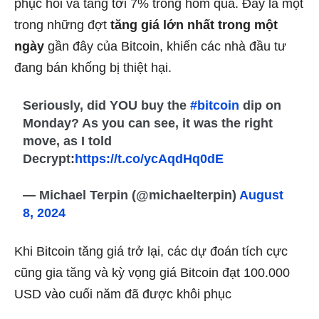
phục hồi và tăng tới 7% trong hôm qua. Đây là một
trong những đợt
tăng giá lớn nhất trong một
ngày
gần đây của Bitcoin, khiến các nhà đầu tư
đang bán khống bị thiệt hại.
Seriously, did YOU buy the
#bitcoin
dip on
Monday? As you can see, it was the right
move, as I told
Decrypt:
https://t.co/ycAqdHq0dE
— Michael Terpin (@michaelterpin)
August
8, 2024
Khi Bitcoin tăng giá trở lại, các dự đoán tích cực
cũng gia tăng và kỳ vọng giá Bitcoin đạt 100.000
USD vào cuối năm đã được khôi phục