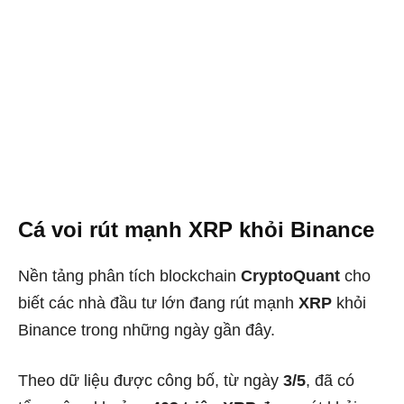
Cá voi rút mạnh XRP khỏi Binance
Nền tảng phân tích blockchain
CryptoQuant
cho
biết các nhà đầu tư lớn đang rút mạnh
XRP
khỏi
Binance trong những ngày gần đây.
Theo dữ liệu được công bố, từ ngày
3/5
, đã có