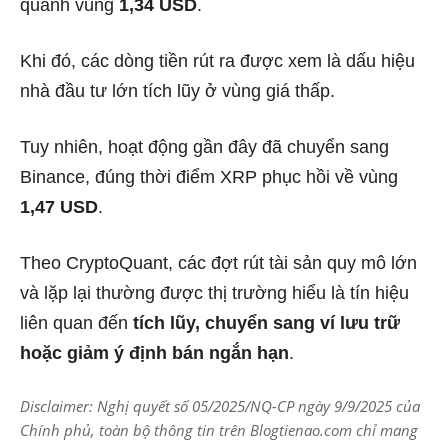
quanh vùng
1,34 USD
.
Khi đó, các dòng tiền rút ra được xem là dấu hiệu
nhà đầu tư lớn tích lũy ở vùng giá thấp.
Tuy nhiên, hoạt động gần đây đã chuyển sang
Binance, đúng thời điểm XRP phục hồi về vùng
1,47 USD
.
Theo CryptoQuant, các đợt rút tài sản quy mô lớn
và lặp lại thường được thị trường hiểu là tín hiệu
liên quan đến
tích lũy, chuyển sang ví lưu trữ
hoặc giảm ý định bán ngắn hạn
.
Disclaimer: Nghị quyết số 05/2025/NQ-CP ngày 9/9/2025 của
Chính phủ, toàn bộ thông tin trên Blogtienao.com chỉ mang