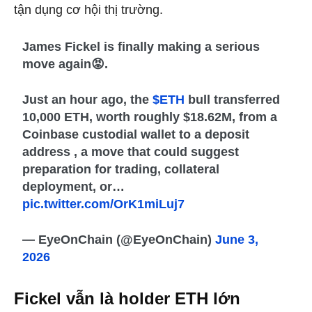
tận dụng cơ hội thị trường.
James Fickel is finally making a serious
move again😡.
Just an hour ago, the
$ETH
bull transferred
10,000 ETH, worth roughly $18.62M, from a
Coinbase custodial wallet to a deposit
address , a move that could suggest
preparation for trading, collateral
deployment, or…
pic.twitter.com/OrK1miLuj7
— EyeOnChain (@EyeOnChain)
June 3,
2026
Fickel vẫn là holder ETH lớn