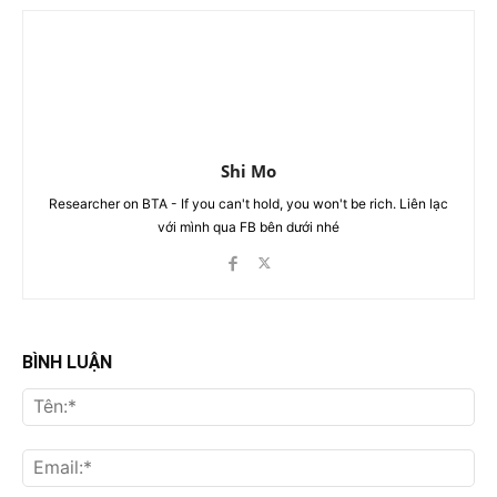
Shi Mo
Researcher on BTA - If you can't hold, you won't be rich. Liên lạc
với mình qua FB bên dưới nhé
BÌNH LUẬN
Tên
Ema