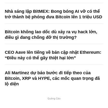
Nhà sáng lập BitMEX: Bong bóng AI vỡ có thể
trở thành bệ phóng đưa Bitcoin lên 1 triệu USD
Bitcoin không lao dốc dù xảy ra vụ hack lớn,
điều gì đang chống đỡ thị trường?
CEO Aave lên tiếng về bản cập nhật Ethereum:
“Điều này có thể gây thiệt hại lớn”
Ali Martinez dự báo bước đi tiếp theo của
Bitcoin, XRP và HYPE, các mốc quan trọng đã
lộ diện
Quảng Cáo