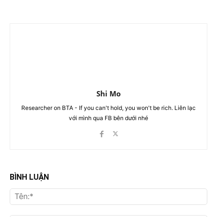
Shi Mo
Researcher on BTA - If you can't hold, you won't be rich. Liên lạc
với mình qua FB bên dưới nhé
BÌNH LUẬN
Tên