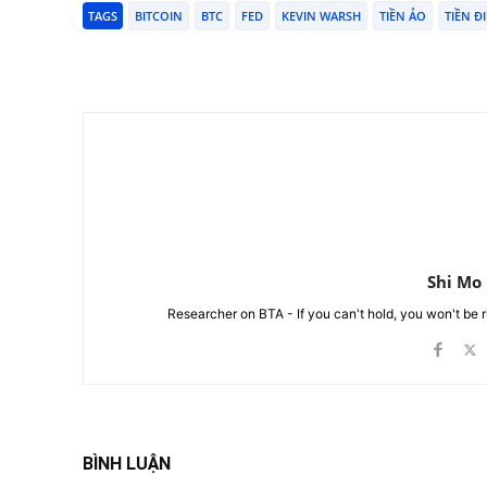
TAGS
BITCOIN
BTC
FED
KEVIN WARSH
TIỀN ẢO
TIỀN Đ
Chia Sẻ
Shi Mo
Researcher on BTA - If you can't hold, you won't be 
BÌNH LUẬN