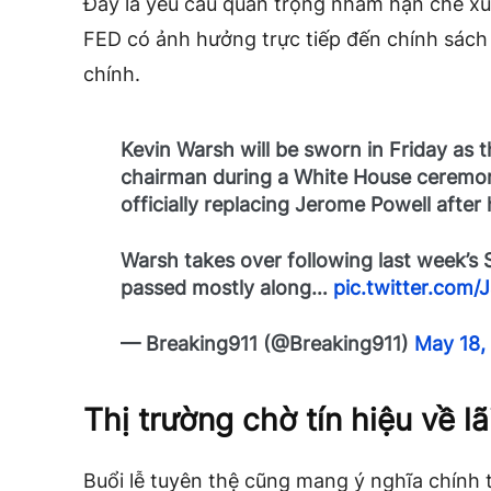
Đây là yêu cầu quan trọng nhằm hạn chế xun
FED có ảnh hưởng trực tiếp đến chính sách ti
chính.
Kevin Warsh will be sworn in Friday as 
chairman during a White House ceremo
officially replacing Jerome Powell after 
Warsh takes over following last week’s
passed mostly along…
pic.twitter.com
— Breaking911 (@Breaking911)
May 18,
Thị trường chờ tín hiệu về lã
Buổi lễ tuyên thệ cũng mang ý nghĩa chính t