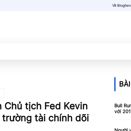
Về Blogtie
Kiến thức
More
BÀI
 Chủ tịch Fed Kevin
Bull Ru
với 201
trường tài chính dõi
Người v