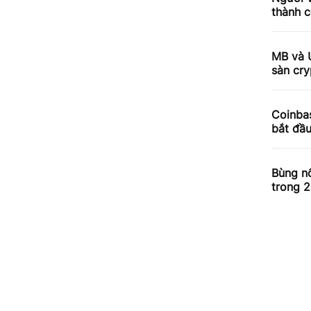
thành c
MB và 
sàn cry
Coinbas
bắt đầ
Bùng nổ
trong 2