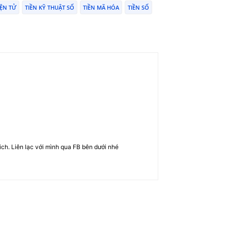
IỆN TỬ
TIỀN KỸ THUẬT SỐ
TIỀN MÃ HÓA
TIỀN SỐ
rich. Liên lạc với mình qua FB bên dưới nhé