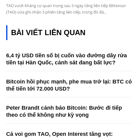
TAO vượt kháng cự quan trọng sau 3 ngày tăng liên tiếp Bittensor
(TAO) vừa ghi nhận 3 phiên tăng liên tiếp, trong đó đà...
BÀI VIẾT LIÊN QUAN
6,4 tỷ USD tiền số bị cuốn vào đường dây rửa
tiền tại Hàn Quốc, cảnh sát đang bất lực?
Bitcoin hồi phục mạnh, phe mua trở lại: BTC có
thể tiến tới 72.000 USD?
Peter Brandt cảnh báo Bitcoin: Bước đi tiếp
theo có thể không như kỳ vọng
Cá voi gom TAO, Open Interest tăng vọt: