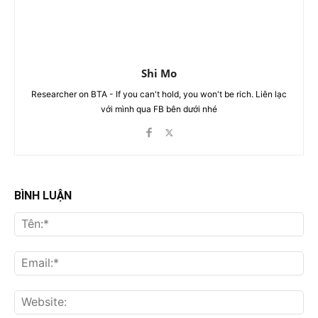
Shi Mo
Researcher on BTA - If you can't hold, you won't be rich. Liên lạc
với mình qua FB bên dưới nhé
BÌNH LUẬN
Tên
Ema
Web