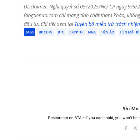
Disclaimer: Nghị quyết số 05/2025/NQ-CP ngày 9/9/20
Blogtienao.com chỉ mang tính chất tham khảo, không 
đầu tư. Chi tiết xem tại
Tuyên bố miễn trừ trách nhiệ
TAGS
BITCOIN
BTC
CRYPTO
NGA
TIỀN ẢO
TIỀN MÃ HÓ
Chia Sẻ
Shi Mo
Researcher on BTA - If you can't hold, you won't be 