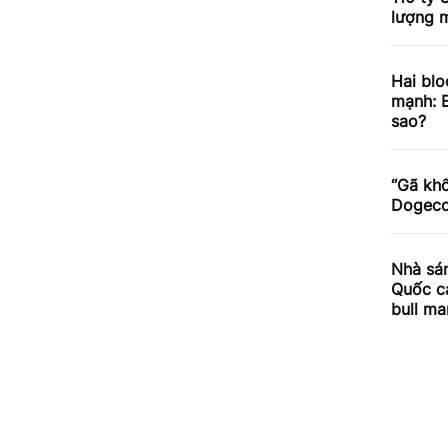
lượng m
Hai blo
mạnh: E
sao?
“Gã khổ
Dogecoi
Nhà sán
Quốc cả
bull ma