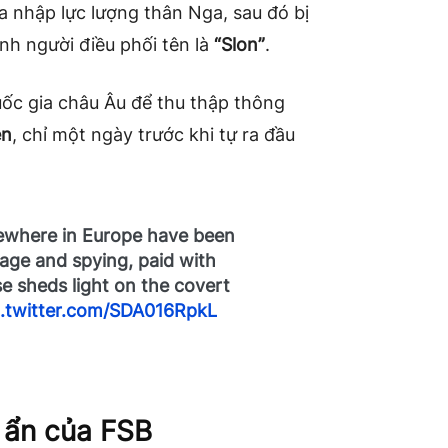
a nhập lực lượng thân Nga, sau đó bị
ịnh người điều phối tên là
“Slon”
.
uốc gia châu Âu để thu thập thông
en
, chỉ một ngày trước khi tự ra đầu
sewhere in Europe have been
tage and spying, paid with
e sheds light on the covert
c.twitter.com/SDA016RpkL
í ẩn của FSB