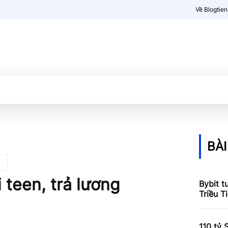
Về Blogtie
Kiến thức
More
BÀI
 teen, trả lương
Bybit t
Triều T
110 tỷ 