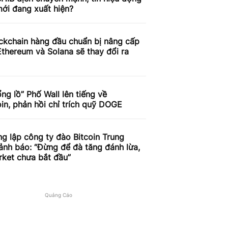
ới đang xuất hiện?
ckchain hàng đầu chuẩn bị nâng cấp
thereum và Solana sẽ thay đổi ra
ng lồ” Phố Wall lên tiếng về
n, phản hồi chỉ trích quỹ DOGE
g lập công ty đào Bitcoin Trung
nh báo: “Đừng để đà tăng đánh lừa,
rket chưa bắt đầu”
Quảng Cáo