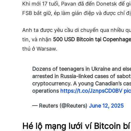
Khi mới 17 tuổi, Pavan đã đến Donetsk để gi
FSB bắt giữ, ép làm gián điệp và được chỉ đ
Anh ta được yêu cầu di chuyển qua nhiều q
tin, và nhận
500 USD Bitcoin tại Copenhag
thú ở Warsaw.
Dozens of teenagers in Ukraine and el
arrested in Russia-linked cases of sabo
cryptocurrency. A young Canadian’s cas
operations
https://t.co/JznpsCD0BV
pi
— Reuters (@Reuters)
June 12, 2025
Hé lộ mạng lưới ví Bitcoin b