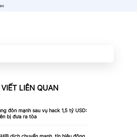
nao
 VIẾT LIÊN QUAN
ung đòn mạnh sau vụ hack 1,5 tỷ USD:
iên bị đưa ra tòa
SHIB dịch chuyển mạnh, tín hiệu động