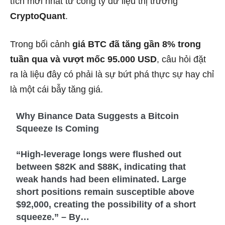
tích mới nhất từ công ty dữ liệu thị trường
CryptoQuant
.
Trong bối cảnh
giá BTC đã tăng gần 8% trong
tuần qua và vượt mốc 95.000 USD
, câu hỏi đặt
ra là liệu đây có phải là sự bứt phá thực sự hay chỉ
là một cái bẫy tăng giá.
Why Binance Data Suggests a Bitcoin
Squeeze Is Coming
“High-leverage longs were flushed out
between $82K and $88K, indicating that
weak hands had been eliminated. Large
short positions remain susceptible above
$92,000, creating the possibility of a short
squeeze.” – By…