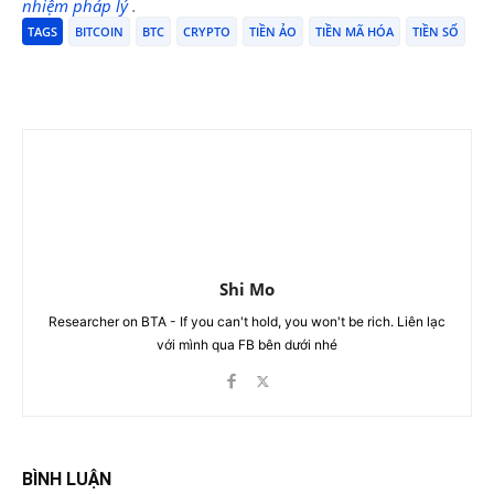
nhiệm pháp lý
.
TAGS
BITCOIN
BTC
CRYPTO
TIỀN ẢO
TIỀN MÃ HÓA
TIỀN SỐ
Shi Mo
Researcher on BTA - If you can't hold, you won't be rich. Liên lạc
với mình qua FB bên dưới nhé
BÌNH LUẬN