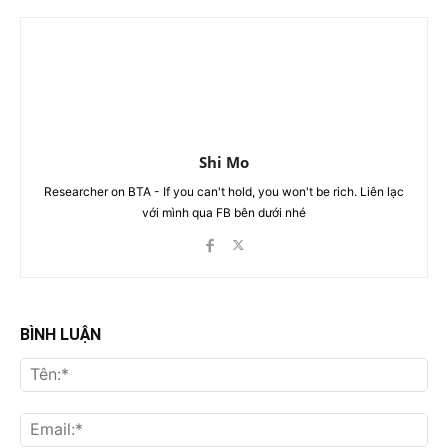
Shi Mo
Researcher on BTA - If you can't hold, you won't be rich. Liên lạc
với mình qua FB bên dưới nhé
BÌNH LUẬN
Tên
Ema