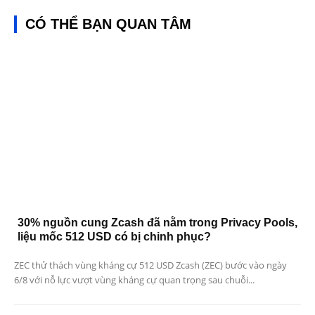
CÓ THỂ BẠN QUAN TÂM
30% nguồn cung Zcash đã nằm trong Privacy Pools,
liệu mốc 512 USD có bị chinh phục?
ZEC thử thách vùng kháng cự 512 USD Zcash (ZEC) bước vào ngày
6/8 với nỗ lực vượt vùng kháng cự quan trọng sau chuỗi...