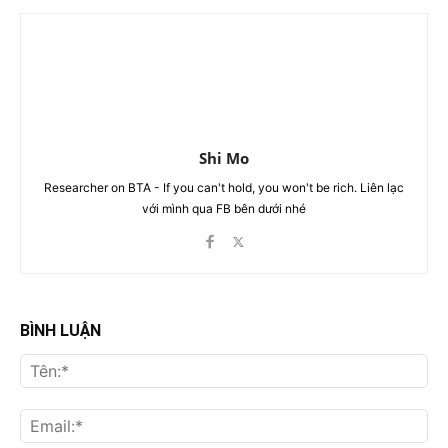
Shi Mo
Researcher on BTA - If you can't hold, you won't be rich. Liên lạc
với mình qua FB bên dưới nhé
BÌNH LUẬN
Tên
Ema