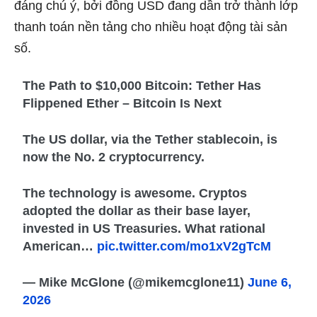
đáng chú ý, bởi đồng USD đang dần trở thành lớp
thanh toán nền tảng cho nhiều hoạt động tài sản
số.
The Path to $10,000 Bitcoin: Tether Has
Flippened Ether – Bitcoin Is Next
The US dollar, via the Tether stablecoin, is
now the No. 2 cryptocurrency.
The technology is awesome. Cryptos
adopted the dollar as their base layer,
invested in US Treasuries. What rational
American…
pic.twitter.com/mo1xV2gTcM
— Mike McGlone (@mikemcglone11)
June 6,
2026