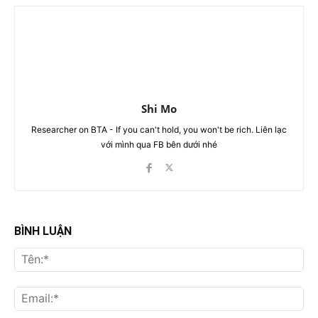
Shi Mo
Researcher on BTA - If you can't hold, you won't be rich. Liên lạc
với mình qua FB bên dưới nhé
BÌNH LUẬN
Tên
Ema