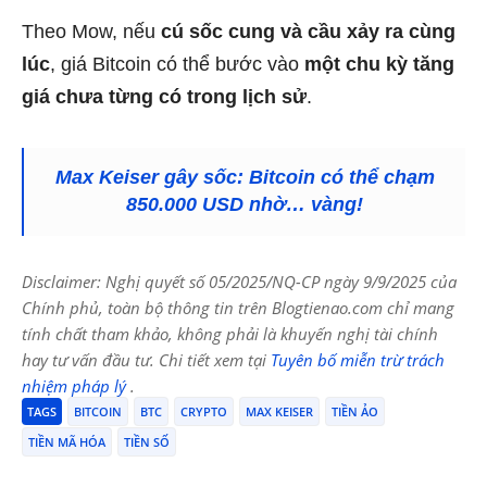
Theo Mow, nếu
cú sốc cung và cầu xảy ra cùng
lúc
, giá Bitcoin có thể bước vào
một chu kỳ tăng
giá chưa từng có trong lịch sử
.
Max Keiser gây sốc: Bitcoin có thể chạm
850.000 USD nhờ… vàng!
Disclaimer: Nghị quyết số 05/2025/NQ-CP ngày 9/9/2025 của
Chính phủ, toàn bộ thông tin trên Blogtienao.com chỉ mang
tính chất tham khảo, không phải là khuyến nghị tài chính
hay tư vấn đầu tư. Chi tiết xem tại
Tuyên bố miễn trừ trách
nhiệm pháp lý
.
TAGS
BITCOIN
BTC
CRYPTO
MAX KEISER
TIỀN ẢO
TIỀN MÃ HÓA
TIỀN SỐ