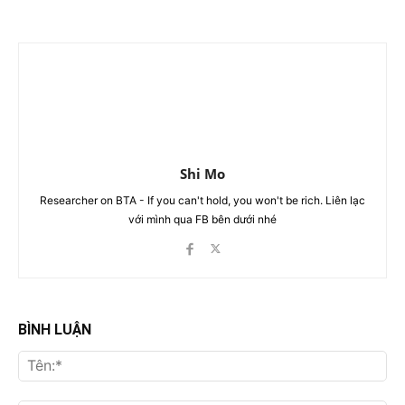
Shi Mo
Researcher on BTA - If you can't hold, you won't be rich. Liên lạc
với mình qua FB bên dưới nhé
BÌNH LUẬN
Tên