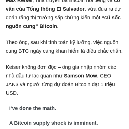
Max Keiser
, nhà truyền bá Bitcoin nổi tiếng và
cố
vấn của Tổng thống El Salvador
, vừa đưa ra dự
đoán rằng thị trường sắp chứng kiến một
“cú sốc
nguồn cung” Bitcoin
.
Theo ông, sau khi tính toán kỹ lưỡng, việc nguồn
cung BTC ngày càng khan hiếm là điều chắc chắn.
Keiser không đơn độc – ông gia nhập nhóm các
nhà đầu tư lạc quan như
Samson Mow
, CEO
JAN3 và người từng dự đoán Bitcoin đạt 1 triệu
USD.
I’ve done the math.
A Bitcoin supply shock is imminent.