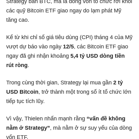
Strategy bán BTC, mà là dòng vốn tổ chức rời khỏi
các quỹ Bitcoin ETF giao ngay do lạm phát Mỹ
tăng cao.
Kể từ khi chỉ số giá tiêu dùng (CPI) tháng 4 của Mỹ
vượt dự báo vào ngày
12/5
, các Bitcoin ETF giao
ngay đã ghi nhận khoảng
5,4 tỷ USD dòng tiền
rút ròng
.
Trong cùng thời gian, Strategy lại mua gần
2 tỷ
USD Bitcoin
, trở thành một trong số ít tổ chức lớn
tiếp tục tích lũy.
Vì vậy, Thielen nhấn mạnh rằng
“vấn đề không
nằm ở Strategy”
, mà nằm ở sự suy yếu của dòng
vốn ETF.