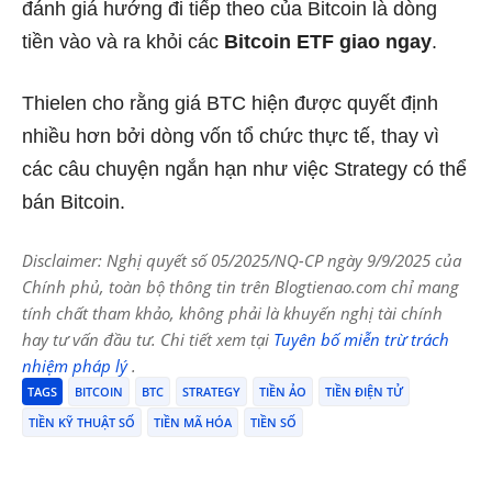
đánh giá hướng đi tiếp theo của Bitcoin là dòng
tiền vào và ra khỏi các
Bitcoin ETF giao ngay
.
Thielen cho rằng giá BTC hiện được quyết định
nhiều hơn bởi dòng vốn tổ chức thực tế, thay vì
các câu chuyện ngắn hạn như việc Strategy có thể
bán Bitcoin.
Disclaimer: Nghị quyết số 05/2025/NQ-CP ngày 9/9/2025 của
Chính phủ, toàn bộ thông tin trên Blogtienao.com chỉ mang
tính chất tham khảo, không phải là khuyến nghị tài chính
hay tư vấn đầu tư. Chi tiết xem tại
Tuyên bố miễn trừ trách
nhiệm pháp lý
.
TAGS
BITCOIN
BTC
STRATEGY
TIỀN ẢO
TIỀN ĐIỆN TỬ
TIỀN KỸ THUẬT SỐ
TIỀN MÃ HÓA
TIỀN SỐ