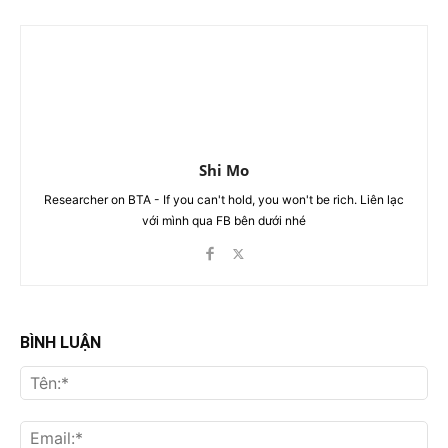
Shi Mo
Researcher on BTA - If you can't hold, you won't be rich. Liên lạc
với mình qua FB bên dưới nhé
BÌNH LUẬN
Tên
Ema