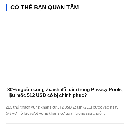
CÓ THỂ BẠN QUAN TÂM
30% nguồn cung Zcash đã nằm trong Privacy Pools,
liệu mốc 512 USD có bị chinh phục?
ZEC thử thách vùng kháng cự 512 USD Zcash (ZEC) bước vào ngày
6/8 với nỗ lực vượt vùng kháng cự quan trọng sau chuỗi...