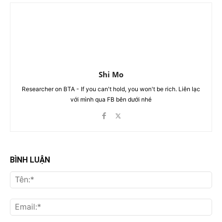
Shi Mo
Researcher on BTA - If you can't hold, you won't be rich. Liên lạc
với mình qua FB bên dưới nhé
BÌNH LUẬN
Tên
Ema