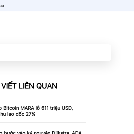
nao
 VIẾT LIÊN QUAN
 Bitcoin MARA lỗ 611 triệu USD,
thu lao dốc 27%
o bước vào kỷ nguyên Dijkstra, ADA