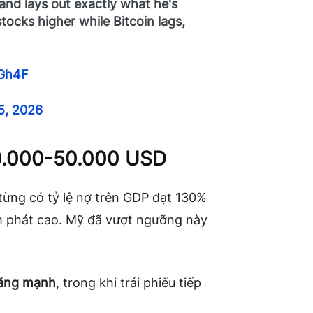
and lays out exactly what he's
stocks higher while Bitcoin lags,
hGh4F
5, 2026
 40.000-50.000 USD
từng có tỷ lệ nợ trên GDP đạt 130%
lạm phát cao. Mỹ đã vượt ngưỡng này
tăng mạnh
, trong khi trái phiếu tiếp