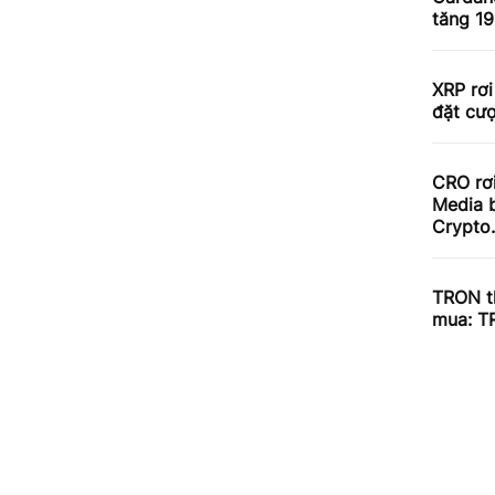
tăng 1
XRP rơi
đặt cư
CRO rơ
Media b
Crypto
TRON th
mua: T