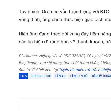
Tuy nhiên, Gromen vẫn thận trọng với BTC 
vùng đỉnh, ông chưa thực hiện giao dịch mu
Hiện ông đang theo dõi vùng đáy tiềm năn
các tín hiệu rõ ràng hơn về thanh khoản, n
Disclaimer: Nghị quyết số 05/2025/NQ-CP ngày 9/9/20
Blogtienao.com chỉ mang tính chất tham khảo, không 
đầu tư. Chi tiết xem tại
Tuyên bố miễn trừ trách nhiệ
TAGS
BITCOIN
BTC
TIỀN ẢO
TIỀN ĐIỆN TỬ
TIỀN KỸ THUẬ
Chia Sẻ