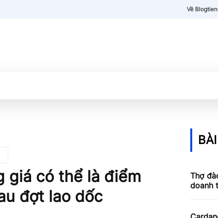
Về Blogtie
Kiến thức
More
BÀI
 giá có thể là điểm
Thợ đào
doanh 
au đợt lao dốc
Cardan