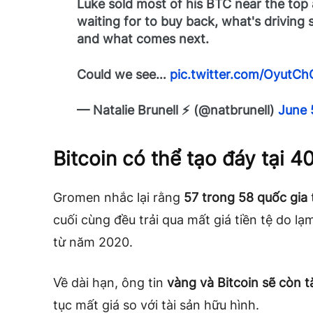
Luke sold most of his BTC near the top 
waiting for to buy back, what's driving 
and what comes next.
Could we see…
pic.twitter.com/OyutC
— Natalie Brunell ⚡️ (@natbrunell)
June 
Bitcoin có thể tạo đáy tại
Gromen nhắc lại rằng
57 trong 58 quốc gia
cuối cùng đều trải qua mất giá tiền tệ do 
từ năm 2020.
Về dài hạn, ông tin
vàng và Bitcoin sẽ còn 
tục mất giá so với tài sản hữu hình.