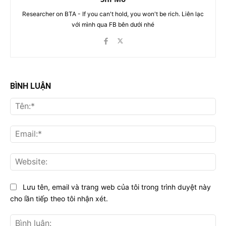
Researcher on BTA - If you can't hold, you won't be rich. Liên lạc
với mình qua FB bên dưới nhé
BÌNH LUẬN
Tên
Ema
Web
Lưu tên, email và trang web của tôi trong trình duyệt này
cho lần tiếp theo tôi nhận xét.