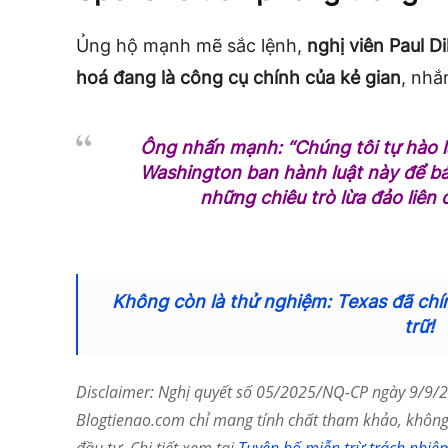
Ủng hộ mạnh mẽ sắc lệnh,
nghị viên Paul D
hoá đang là công cụ chính của kẻ gian
, nhắ
Ông nhấn mạnh: “Chúng tôi tự hào l
Washington ban hành luật này để b
những chiêu trò lừa đảo liên 
Không còn là thử nghiệm: Texas đã chí
trữ!
Disclaimer: Nghị quyết số 05/2025/NQ-CP ngày 9/9/20
Blogtienao.com chỉ mang tính chất tham khảo, không 
đầu tư. Chi tiết xem tại
Tuyên bố miễn trừ trách nhiệ