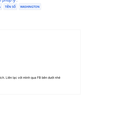
A
TIỀN SỐ
WASHINGTON
rich. Liên lạc với mình qua FB bên dưới nhé