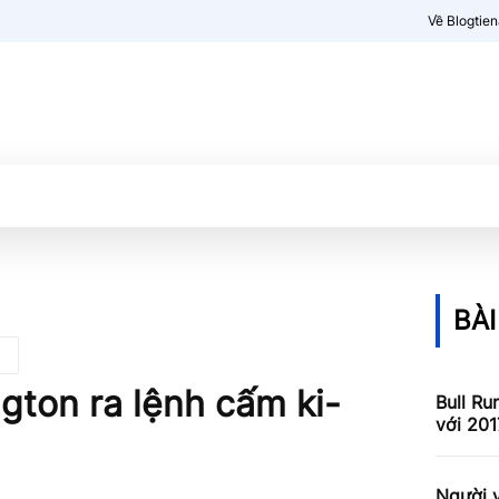
Về Blogtie
Kiến thức
More
BÀI
gton ra lệnh cấm ki-
Bull Ru
với 201
Người v