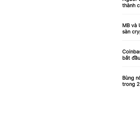
thành c
MB và 
sàn cry
Coinbas
bắt đầ
Bùng nổ
trong 2