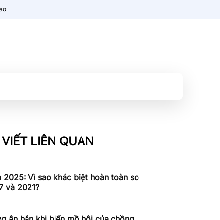
nao
 VIẾT LIÊN QUAN
n 2025: Vì sao khác biệt hoàn toàn so
7 và 2021?
ợ ân hận khi biến mồ hôi của chồng