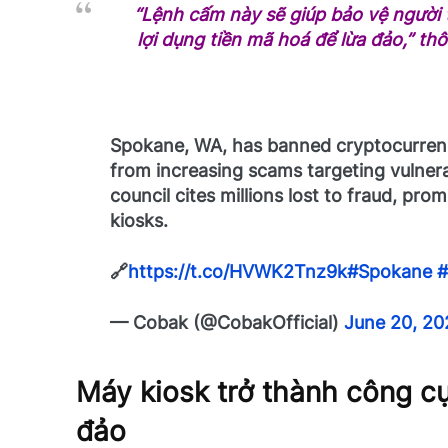
“Lệnh cấm này sẽ giúp bảo vệ người 
lợi dụng tiền mã hoá để lừa đảo,” th
Spokane, WA, has banned cryptocurrenc
from increasing scams targeting vulnera
council cites millions lost to fraud, pr
kiosks.
🔗
https://t.co/HVWK2Tnz9k
#Spokane
#
— Cobak (@CobakOfficial)
June 20, 20
Máy kiosk trở thành công cụ
đảo