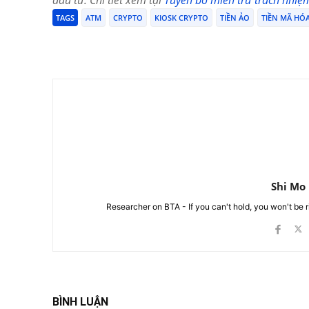
TAGS
ATM
CRYPTO
KIOSK CRYPTO
TIỀN ẢO
TIỀN MÃ HÓ
Chia Sẻ
Shi Mo
Researcher on BTA - If you can't hold, you won't be 
BÌNH LUẬN