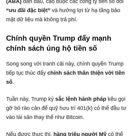
(ABA)
dẫn đầu, cáo buộc các công ty tiền số đòi
“ưu đãi đặc biệt”
và hưởng lợi từ hạ tầng bảo
mật dữ liệu mà không trả phí.
Chính quyền Trump đẩy mạnh
chính sách ủng hộ tiền số
Song song với tranh cãi này, chính quyền Trump
tiếp tục thúc đẩy
chính sách thân thiện với tiền
số
.
Tuần này, Trump ký
sắc lệnh hành pháp
kêu gọi
gỡ bỏ rào cản để quỹ hưu trí 401(k) có thể đầu tư
vào tài sản thay thế như Bitcoin.
Nếu được thực thi,
hàng triệu người Mỹ
có thể