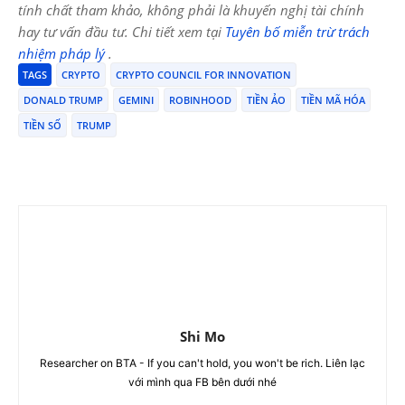
tính chất tham khảo, không phải là khuyến nghị tài chính
hay tư vấn đầu tư. Chi tiết xem tại
Tuyên bố miễn trừ trách
nhiệm pháp lý
.
TAGS
CRYPTO
CRYPTO COUNCIL FOR INNOVATION
DONALD TRUMP
GEMINI
ROBINHOOD
TIỀN ẢO
TIỀN MÃ HÓA
TIỀN SỐ
TRUMP
Shi Mo
Researcher on BTA - If you can't hold, you won't be rich. Liên lạc
với mình qua FB bên dưới nhé