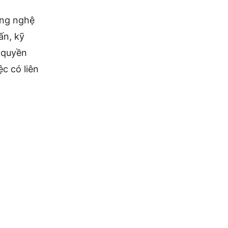
ông nghệ
ấn, kỹ
c quyền
c có liên