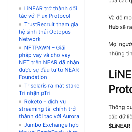
của các q
LiNEAR trở thành đối
tác với Flux Protocol
Và để mọi
TrustRecruit tham gia
Hub
sẽ ra
hệ sinh thái Octopus
Network
Mọi ngườ
NFTPAWN – Giải
những tin
pháp vay và cho vay
NFT trên NEAR đã nhận
được sự đầu tư từ NEAR
LiNE
Foundation
Trisolaris ra mắt stake
Prot
Tri nhận pTri
Roketo – dịch vụ
Thông qu
streaming tài chính trở
thành đối tác với Aurora
cấp dữ li
Jumbo Exchange hợp
$LiNEAR