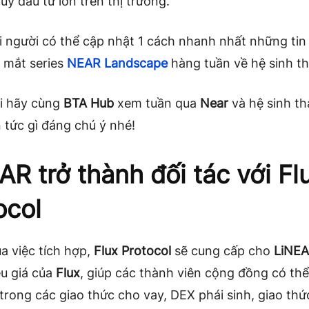
uỹ đầu tư lớn trên thị trường.
 người có thể cập nhật 1 cách nhanh nhất những tin
 mắt series
NEAR Landscape
hàng tuần về hệ sinh t
i hãy cùng
BTA Hub
xem tuần qua
Near
và hệ sinh th
 tức gì đáng chú ý nhé!
AR trở thành đối tác với Fl
ocol
a việc tích hợp,
Flux Protocol
sẽ cung cấp cho
LiNE
ệu giá của
Flux
, giúp các thành viên cộng đồng có th
trong các giao thức cho vay, DEX phái sinh, giao thức