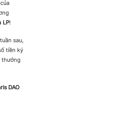
 của
ương
n LP
!
 tuần sau,
ố tiền ký
n thưởng
aris DAO