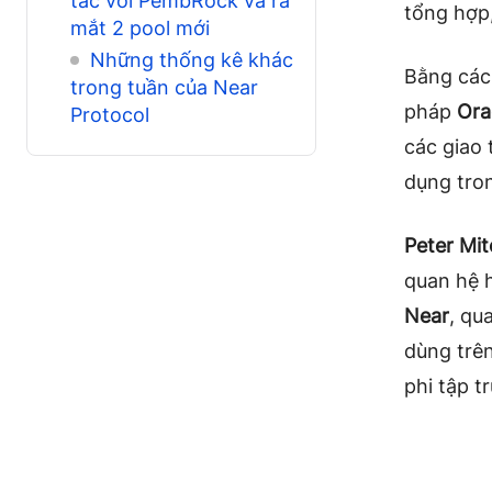
tác với PembRock và ra
tổng hợp,
mắt 2 pool mới
Những thống kê khác
Bằng cách
trong tuần của Near
pháp
Ora
Protocol
các giao 
dụng tron
Peter Mit
quan hệ h
Near
, qu
dùng trê
phi tập t