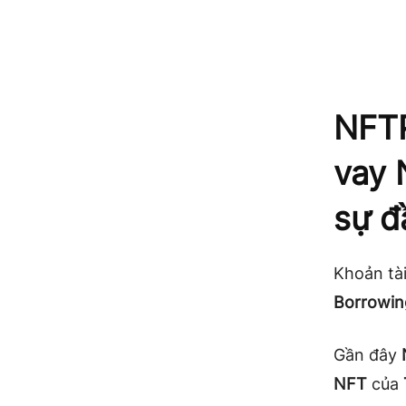
NFTP
vay 
sự đ
Khoản tài
Borrowin
Gần đây
NFT
của