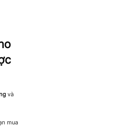
ho
ợc
ng
và
bạn mua