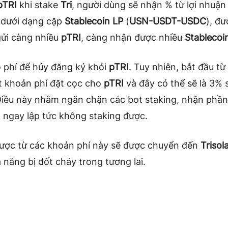
pTRI
khi stake
Tri
, người dùng sẽ nhận % từ lợi nhuận
dưới dạng cặp
Stablecoin LP
(
USN-USDT-USDC
), đ
gửi càng nhiều
pTRI
, càng nhận được nhiều
Stablecoi
 phí để hủy đăng ký khỏi
pTRI
. Tuy nhiên, bắt đầu từ
t khoản phí đặt cọc cho
pTRI
và đây có thể sẽ là 3% s
Điều này nhằm ngăn chặn các bot staking, nhận phầ
 ngay lập tức không staking được.
ược từ các khoản phí này sẽ được chuyển đến
Trisol
 năng bị đốt cháy trong tương lai.