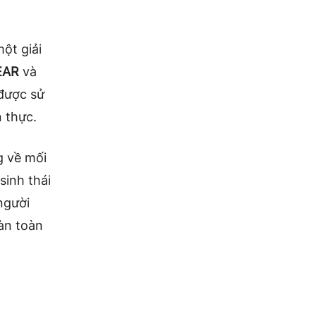
ột giải
EAR
và
được sử
n thực.
g về mối
sinh thái
người
àn toàn