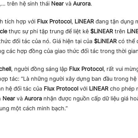
… trên hệ sinh thái
Near
và
Aurora
.
 tích hợp với
Flux Protocol
,
LiNEAR
đang tận dụng m
cle
thực sự phi tập trung để liệt kê
$LiNEAR
trên
LiN
thức đối tác của nó. Giá hiện tại của
$LiNEAR
có thể 
g các hợp đồng của giao thức đối tác trong thời gia
chell
, người đồng sáng lập
Flux Protocol
, rất vui mừn
ợp tác: “Là những người xây dựng ban đầu trong hệ 
an hệ đối tác của
Flux Protocol
với
LiNEAR
cho phép 
n
Near
và
Aurora
nhận được nguồn cấp dữ liệu giá ho
rung một cách minh bạch.”