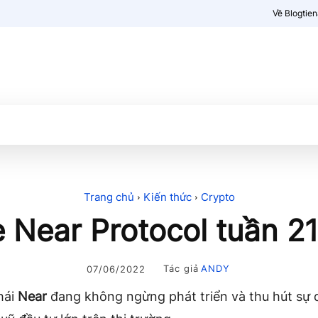
Về Blogtie
Kiến thức
More
Trang chủ
Kiến thức
Crypto
 Near Protocol tuần 2
Tác giả
ANDY
07/06/2022
hái
Near
đang không ngừng phát triển và thu hút sự