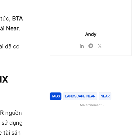
 tức,
BTA
hái
Near
.
Andy
ái đã có
ux
Chia Sẻ
TAGS
LANDSCAPE NEAR
NEAR
- Advertisement -
AR
nguồn
ể sử dụng
 tài sản