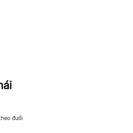
hái
theo đuổi