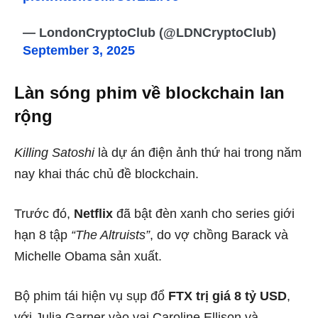
— LondonCryptoClub (@LDNCryptoClub)
September 3, 2025
Làn sóng phim về blockchain lan
rộng
Killing Satoshi
là dự án điện ảnh thứ hai trong năm
nay khai thác chủ đề blockchain.
Trước đó,
Netflix
đã bật đèn xanh cho series giới
hạn 8 tập
“The Altruists”
, do vợ chồng Barack và
Michelle Obama sản xuất.
Bộ phim tái hiện vụ sụp đổ
FTX trị giá 8 tỷ USD
,
với Julia Garner vào vai Caroline Ellison và