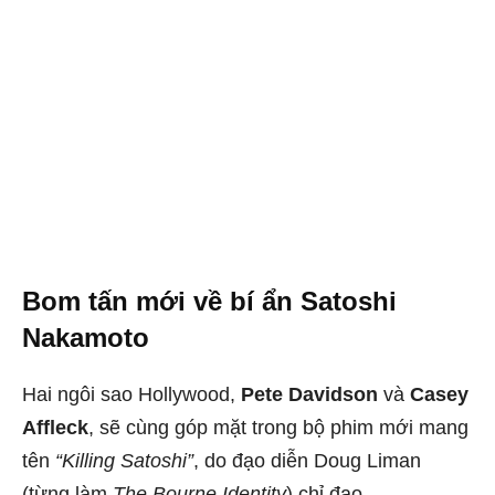
Bom tấn mới về bí ẩn Satoshi
Nakamoto
Hai ngôi sao Hollywood,
Pete Davidson
và
Casey
Affleck
, sẽ cùng góp mặt trong bộ phim mới mang
tên
“Killing Satoshi”
, do đạo diễn Doug Liman
(từng làm
The Bourne Identity
) chỉ đạo.