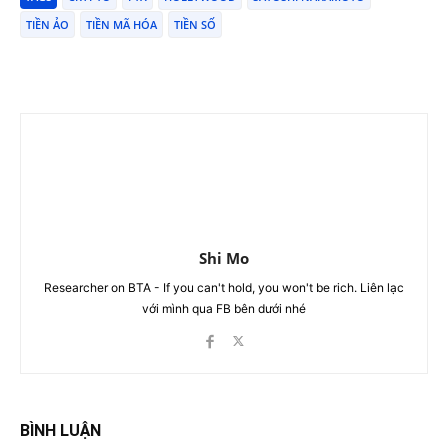
TIỀN ẢO
TIỀN MÃ HÓA
TIỀN SỐ
Shi Mo
Researcher on BTA - If you can't hold, you won't be rich. Liên lạc
với mình qua FB bên dưới nhé
BÌNH LUẬN