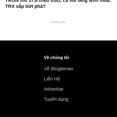
TRON thu 37,8 triệu USD, cá voi tăng lệnh mua:
TRX sắp bứt phá?
Quảng Cáo
Về chúng tôi
Về Blogtienao
Liên Hệ
Advertise
Tuyển dụng