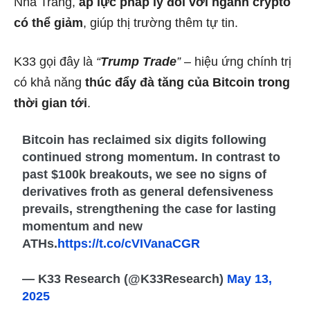
Nhà Trắng,
áp lực pháp lý đối với ngành crypto
có thể giảm
, giúp thị trường thêm tự tin.
K33 gọi đây là
“
Trump Trade
”
– hiệu ứng chính trị
có khả năng
thúc đẩy đà tăng của Bitcoin trong
thời gian tới
.
Bitcoin has reclaimed six digits following
continued strong momentum. In contrast to
past $100k breakouts, we see no signs of
derivatives froth as general defensiveness
prevails, strengthening the case for lasting
momentum and new
ATHs.
https://t.co/cVIVanaCGR
— K33 Research (@K33Research)
May 13,
2025