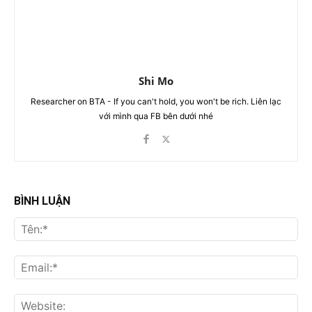
Shi Mo
Researcher on BTA - If you can't hold, you won't be rich. Liên lạc
với mình qua FB bên dưới nhé
BÌNH LUẬN
Tên
Ema
Web