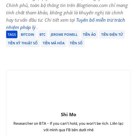
Chính phủ, toàn bộ thông tin trên Blogtienao.com chỉ mang
tính chất tham khảo, không phải là khuyến nghị tài chính
hay tư vấn đầu tư. Chi tiết xem tại
Tuyên bố miễn trừ trách
nhiệm pháp lý
.
TAGS
BITCOIN
BTC
JEROME POWELL
TIỀN ẢO
TIỀN ĐIỆN TỬ
TIỀN KỸ THUẬT SỐ
TIỀN MÃ HÓA
TIỀN SỐ
Shi Mo
Researcher on BTA - If you can't hold, you won't be rich. Liên lạc
với mình qua FB bên dưới nhé