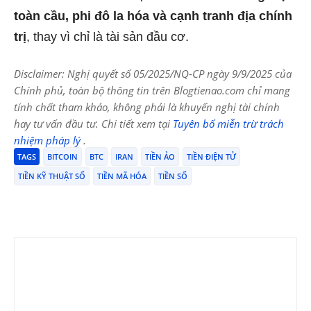
toàn cầu, phi đô la hóa và cạnh tranh địa chính
trị
, thay vì chỉ là tài sản đầu cơ.
Disclaimer: Nghị quyết số 05/2025/NQ-CP ngày 9/9/2025 của
Chính phủ, toàn bộ thông tin trên Blogtienao.com chỉ mang
tính chất tham khảo, không phải là khuyến nghị tài chính
hay tư vấn đầu tư. Chi tiết xem tại
Tuyên bố miễn trừ trách
nhiệm pháp lý
.
TAGS
BITCOIN
BTC
IRAN
TIỀN ẢO
TIỀN ĐIỆN TỬ
TIỀN KỸ THUẬT SỐ
TIỀN MÃ HÓA
TIỀN SỐ