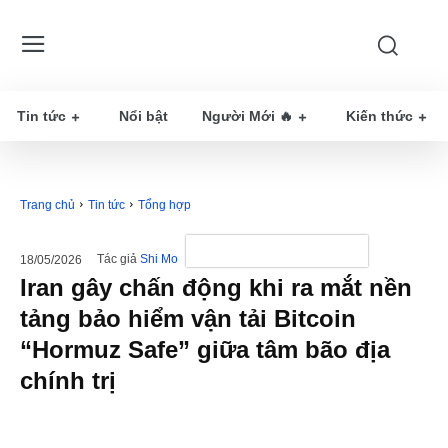
Tin tức
Nổi bật
Người Mới 🔥
Kiến thức
Trang chủ
Tin tức
Tổng hợp
Tác giả
Shi Mo
18/05/2026
Iran gây chấn động khi ra mắt nền
tảng bảo hiểm vận tải Bitcoin
“Hormuz Safe” giữa tâm bão địa
chính trị