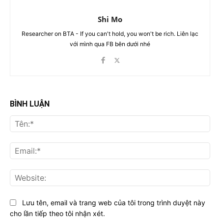
Shi Mo
Researcher on BTA - If you can't hold, you won't be rich. Liên lạc
với mình qua FB bên dưới nhé
BÌNH LUẬN
Tên
Ema
Web
Lưu tên, email và trang web của tôi trong trình duyệt này
cho lần tiếp theo tôi nhận xét.