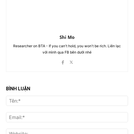
Shi Mo
Researcher on BTA - If you can't hold, you won't be rich. Liên lạc
với mình qua FB bên dưới nhé
BÌNH LUẬN
Tên
Ema
Web