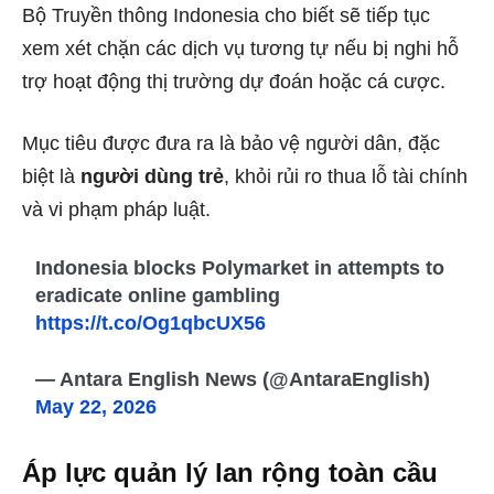
Bộ Truyền thông Indonesia cho biết sẽ tiếp tục
xem xét chặn các dịch vụ tương tự nếu bị nghi hỗ
trợ hoạt động thị trường dự đoán hoặc cá cược.
Mục tiêu được đưa ra là bảo vệ người dân, đặc
biệt là
người dùng trẻ
, khỏi rủi ro thua lỗ tài chính
và vi phạm pháp luật.
Indonesia blocks Polymarket in attempts to
eradicate online gambling
https://t.co/Og1qbcUX56
— Antara English News (@AntaraEnglish)
May 22, 2026
Áp lực quản lý lan rộng toàn cầu