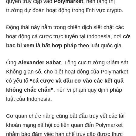
quyền truy cập vào
Polymarket
, nền tảng thị
trường dự đoán hoạt động trong lĩnh vực crypto.
Động thái này nằm trong chiến dịch siết chặt các
hoạt động cá cược trực tuyến tại Indonesia, nơi
cờ
bạc bị xem là bất hợp pháp
theo luật quốc gia.
Ông
Alexander Sabar
, Tổng cục trưởng Giám sát
Không gian số, cho biết hoạt động của Polymarket
có yếu tố
“cá cược và đầu cơ vào các kết quả
không chắc chắn”
, nên vi phạm quy định pháp
luật của Indonesia.
Cơ quan chức năng cũng bắt đầu truy vết các tài
khoản mạng xã hội có liên quan đến Polymarket
nhằm bảo đảm việc hạn chế truy cập được thực