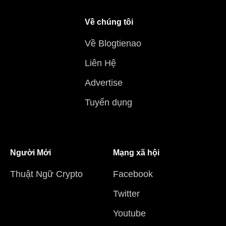
Về chúng tôi
Về Blogtienao
Liên Hệ
Advertise
Tuyển dụng
Người Mới
Mạng xã hội
Thuật Ngữ Crypto
Facebook
Twitter
Youtube