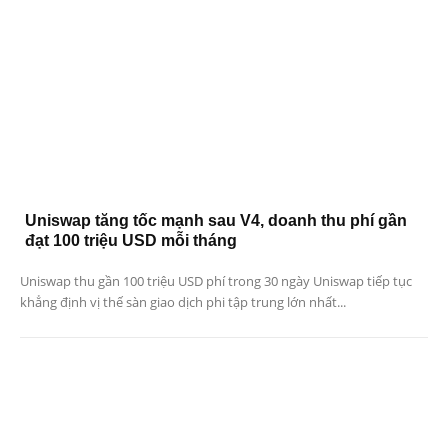
Uniswap tăng tốc mạnh sau V4, doanh thu phí gần
đạt 100 triệu USD mỗi tháng
Uniswap thu gần 100 triệu USD phí trong 30 ngày Uniswap tiếp tục
khẳng định vị thế sàn giao dịch phi tập trung lớn nhất...