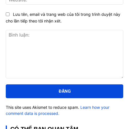
Lưu tên, email và trang web của tôi trong trình duyệt này
cho lần tiếp theo tôi nhận xét.
Bình
luận:
This site uses Akismet to reduce spam.
Learn how your
comment data is processed.
CÓ THỂ BẠN QUAN TÂM