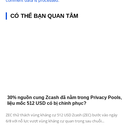
comment data is processed.
CÓ THỂ BẠN QUAN TÂM
30% nguồn cung Zcash đã nằm trong Privacy Pools,
liệu mốc 512 USD có bị chinh phục?
ZEC thử thách vùng kháng cự 512 USD Zcash (ZEC) bước vào ngày
6/8 với nỗ lực vượt vùng kháng cự quan trọng sau chuỗi...