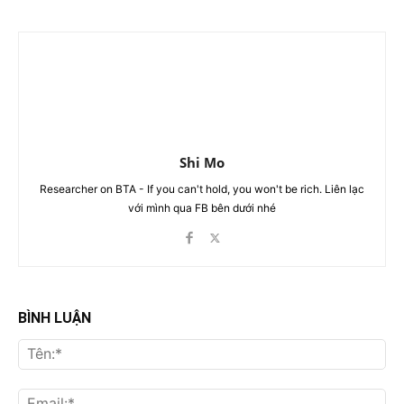
Shi Mo
Researcher on BTA - If you can't hold, you won't be rich. Liên lạc
với mình qua FB bên dưới nhé
BÌNH LUẬN
Tên
Ema