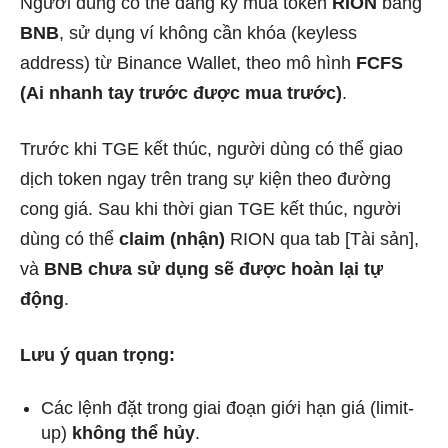
Người dùng có thể đăng ký mua token
RION
bằng
BNB
, sử dụng ví không cần khóa (keyless
address) từ Binance Wallet, theo mô hình
FCFS
(Ai nhanh tay trước được mua trước)
.
Trước khi TGE kết thúc, người dùng có thể giao
dịch token ngay trên trang sự kiện theo đường
cong giá. Sau khi thời gian TGE kết thúc, người
dùng có thể
claim (nhận)
RION qua tab [Tài sản],
và
BNB chưa sử dụng sẽ được hoàn lại tự
động
.
Lưu ý quan trọng:
Các lệnh đặt trong giai đoạn giới hạn giá (limit-
up)
không thể hủy
.