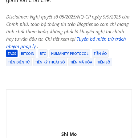
giám sát chặt chẽ.
Disclaimer: Nghị quyết số 05/2025/NQ-CP ngày 9/9/2025 của
Chính phủ, toàn bộ thông tin trên Blogtienao.com chỉ mang
tính chất tham khảo, không phải là khuyến nghị tài chính
hay tư vấn đầu tư. Chi tiết xem tại
Tuyên bố miễn trừ trách
nhiệm pháp lý
.
TAGS
BITCOIN
BTC
HUMANITY PROTOCOL
TIỀN ẢO
TIỀN ĐIỆN TỬ
TIỀN KỸ THUẬT SỐ
TIỀN MÃ HÓA
TIỀN SỐ
Shi Mo