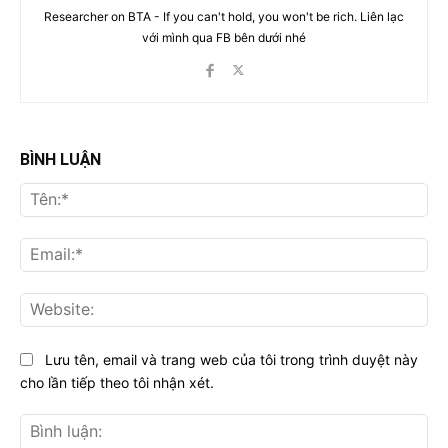
Researcher on BTA - If you can't hold, you won't be rich. Liên lạc
với mình qua FB bên dưới nhé
BÌNH LUẬN
Tên
Ema
Web
Lưu tên, email và trang web của tôi trong trình duyệt này
cho lần tiếp theo tôi nhận xét.