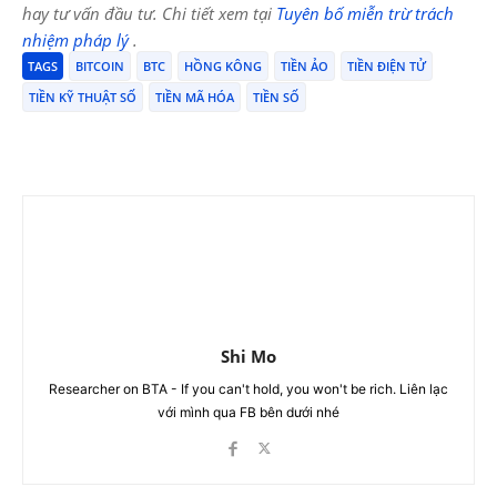
hay tư vấn đầu tư. Chi tiết xem tại
Tuyên bố miễn trừ trách
nhiệm pháp lý
.
TAGS
BITCOIN
BTC
HỒNG KÔNG
TIỀN ẢO
TIỀN ĐIỆN TỬ
TIỀN KỸ THUẬT SỐ
TIỀN MÃ HÓA
TIỀN SỐ
Shi Mo
Researcher on BTA - If you can't hold, you won't be rich. Liên lạc
với mình qua FB bên dưới nhé