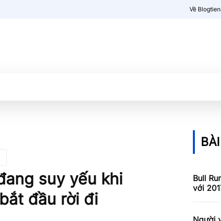
Về Blogtie
Kiến thức
More
BÀI
 đang suy yếu khi
Bull Ru
với 201
ắt đầu rời đi
Người v