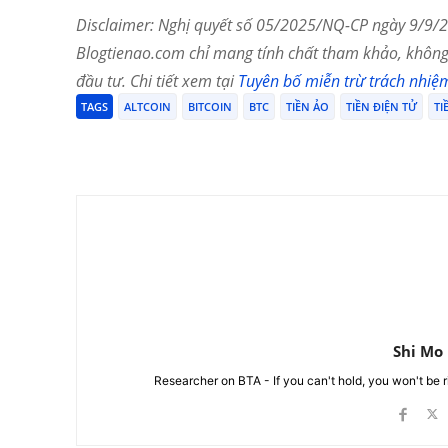
Disclaimer: Nghị quyết số 05/2025/NQ-CP ngày 9/9/20
Blogtienao.com chỉ mang tính chất tham khảo, không 
đầu tư. Chi tiết xem tại
Tuyên bố miễn trừ trách nhiệ
TAGS
ALTCOIN
BITCOIN
BTC
TIỀN ẢO
TIỀN ĐIỆN TỬ
TI
Chia Sẻ
Shi Mo
Researcher on BTA - If you can't hold, you won't be 