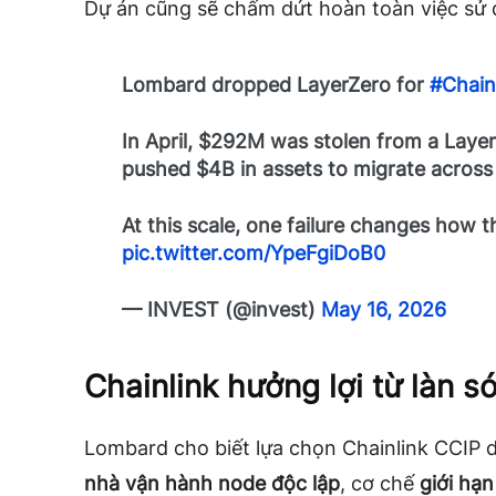
Dự án cũng sẽ chấm dứt hoàn toàn việc sử
Lombard dropped LayerZero for
#Chain
In April, $292M was stolen from a Layer
pushed $4B in assets to migrate across
At this scale, one failure changes how t
pic.twitter.com/YpeFgiDoB0
— INVEST (@invest)
May 16, 2026
Chainlink hưởng lợi từ làn s
Lombard cho biết lựa chọn Chainlink CCIP 
nhà vận hành node độc lập
, cơ chế
giới hạn