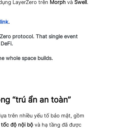
 dụng LayerZero trên
Morph
và
Swell
.
link
.
Zero protocol. That single event
 DeFi.
he whole space builds.
óng “trú ẩn an toàn”
dựa trên nhiều yếu tố bảo mật, gồm
 tốc độ nội bộ
và hạ tầng đã được