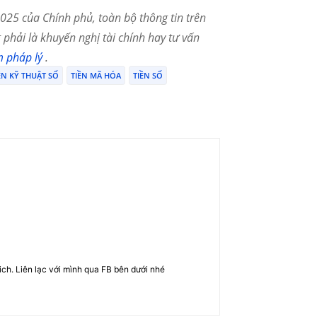
25 của Chính phủ, toàn bộ thông tin trên
phải là khuyến nghị tài chính hay tư vấn
m pháp lý
.
ỀN KỸ THUẬT SỐ
TIỀN MÃ HÓA
TIỀN SỐ
rich. Liên lạc với mình qua FB bên dưới nhé