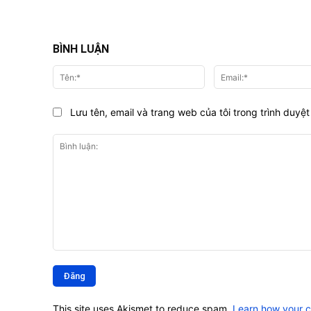
BÌNH LUẬN
Tên:*
Lưu tên, email và trang web của tôi trong trình duyệt 
Bình
luận:
This site uses Akismet to reduce spam.
Learn how your 