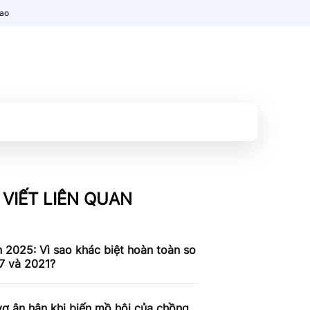
nao
 VIẾT LIÊN QUAN
n 2025: Vì sao khác biệt hoàn toàn so
7 và 2021?
ợ ân hận khi biến mồ hôi của chồng