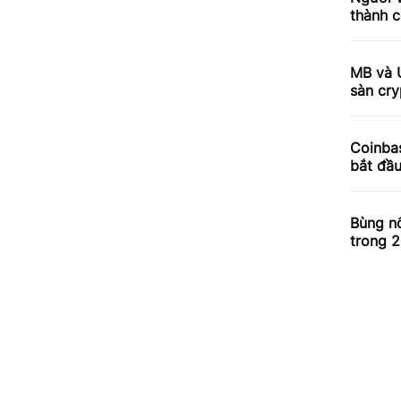
thành c
MB và 
sàn cry
Coinbas
bắt đầ
Bùng nổ
trong 2