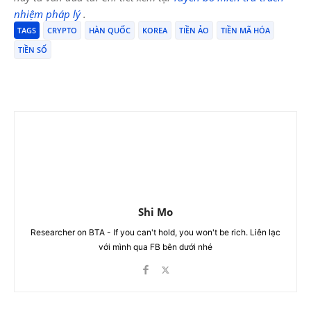
nhiệm pháp lý
.
TAGS
CRYPTO
HÀN QUỐC
KOREA
TIỀN ẢO
TIỀN MÃ HÓA
TIỀN SỐ
Shi Mo
Researcher on BTA - If you can't hold, you won't be rich. Liên lạc
với mình qua FB bên dưới nhé