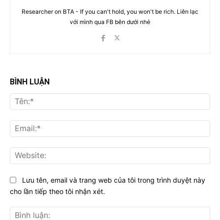
Researcher on BTA - If you can't hold, you won't be rich. Liên lạc
với mình qua FB bên dưới nhé
BÌNH LUẬN
Tên
Ema
Web
Lưu tên, email và trang web của tôi trong trình duyệt này
cho lần tiếp theo tôi nhận xét.