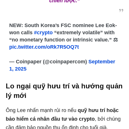
chiến lược.”
NEW: South Korea’s FSC nominee Lee Eok-
won calls
#crypto
“extremely volatile” with
“no monetary function or intrinsic value.” ⚖️
pic.twitter.com/oRk7R5OQ7t
— Coinpaper (@coinpapercom)
September
1, 2025
Lo ngại quỹ hưu trí và hướng quản
lý mới
Ông Lee nhấn mạnh rủi ro nếu
quỹ hưu trí hoặc
bảo hiểm cá nhân đầu tư vào crypto
, bởi chúng
cần đảm bảo nguồn thu ổn định cho tuổi già.