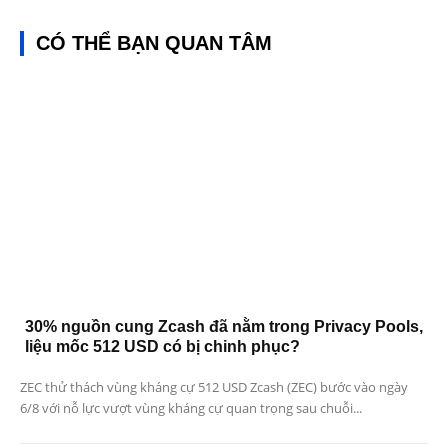
CÓ THỂ BẠN QUAN TÂM
30% nguồn cung Zcash đã nằm trong Privacy Pools,
liệu mốc 512 USD có bị chinh phục?
ZEC thử thách vùng kháng cự 512 USD Zcash (ZEC) bước vào ngày
6/8 với nỗ lực vượt vùng kháng cự quan trọng sau chuỗi...