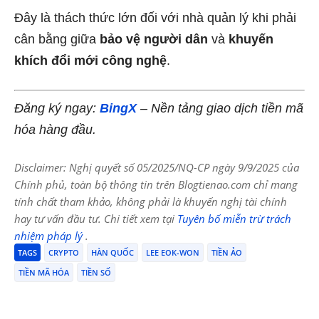
Đây là thách thức lớn đối với nhà quản lý khi phải
cân bằng giữa
bảo vệ người dân
và
khuyến
khích đổi mới công nghệ
.
Đăng ký ngay:
BingX
– Nền tảng giao dịch tiền mã
hóa hàng đầu.
Disclaimer: Nghị quyết số 05/2025/NQ-CP ngày 9/9/2025 của
Chính phủ, toàn bộ thông tin trên Blogtienao.com chỉ mang
tính chất tham khảo, không phải là khuyến nghị tài chính
hay tư vấn đầu tư. Chi tiết xem tại
Tuyên bố miễn trừ trách
nhiệm pháp lý
.
TAGS
CRYPTO
HÀN QUỐC
LEE EOK-WON
TIỀN ẢO
TIỀN MÃ HÓA
TIỀN SỐ