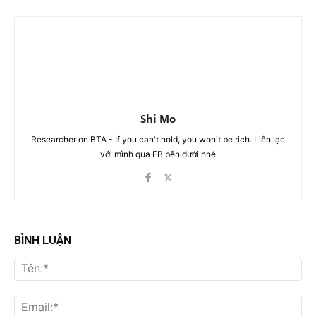
Shi Mo
Researcher on BTA - If you can't hold, you won't be rich. Liên lạc
với mình qua FB bên dưới nhé
BÌNH LUẬN
Tên
Ema