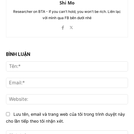
Shi Mo
Researcher on BTA - If you can't hold, you won't be rich. Liên lạc
với mình qua FB bên dưới nhé
BÌNH LUẬN
Tên
Ema
Web
Lưu tên, email và trang web của tôi trong trình duyệt này
cho lần tiếp theo tôi nhận xét.