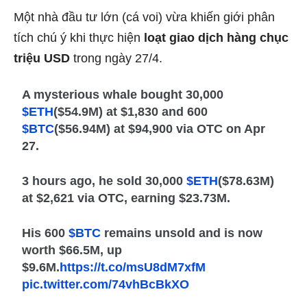
Một nhà đầu tư lớn (cá voi) vừa khiến giới phân
tích chú ý khi thực hiện
loạt giao dịch hàng chục
triệu USD
trong ngày 27/4.
A mysterious whale bought 30,000
$ETH
($54.9M) at $1,830 and 600
$BTC
($56.94M) at $94,900 via OTC on Apr
27.
3 hours ago, he sold 30,000
$ETH
($78.63M)
at $2,621 via OTC, earning $23.73M.
His 600
$BTC
remains unsold and is now
worth $66.5M, up
$9.6M.
https://t.co/msU8dM7xfM
pic.twitter.com/74vhBcBkXO