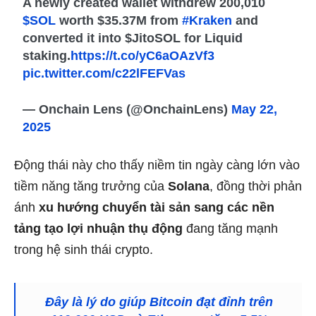
A newly created wallet withdrew 200,010
$SOL
worth $35.37M from
#Kraken
and
converted it into $JitoSOL for Liquid
staking.
https://t.co/yC6aOAzVf3
pic.twitter.com/c22lFEFVas
— Onchain Lens (@OnchainLens)
May 22,
2025
Động thái này cho thấy niềm tin ngày càng lớn vào
tiềm năng tăng trưởng của
Solana
, đồng thời phản
ánh
xu hướng chuyển tài sản sang các nền
tảng tạo lợi nhuận thụ động
đang tăng mạnh
trong hệ sinh thái crypto.
Đây là lý do giúp Bitcoin đạt đỉnh trên