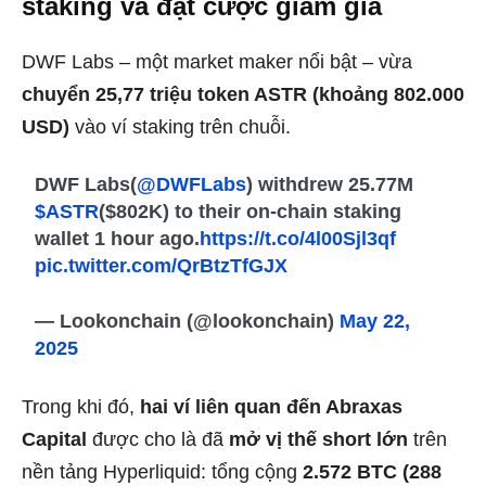
staking và đặt cược giảm giá
DWF Labs – một market maker nổi bật – vừa
chuyển 25,77 triệu token ASTR (khoảng 802.000
USD)
vào ví staking trên chuỗi.
DWF Labs(
@DWFLabs
) withdrew 25.77M
$ASTR
($802K) to their on-chain staking
wallet 1 hour ago.
https://t.co/4l00Sjl3qf
pic.twitter.com/QrBtzTfGJX
— Lookonchain (@lookonchain)
May 22,
2025
Trong khi đó,
hai ví liên quan đến Abraxas
Capital
được cho là đã
mở vị thế short lớn
trên
nền tảng Hyperliquid: tổng cộng
2.572 BTC (288