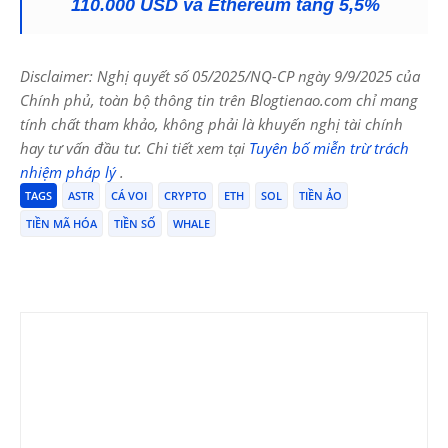
110.000 USD và Ethereum tăng 5,5%
Disclaimer: Nghị quyết số 05/2025/NQ-CP ngày 9/9/2025 của
Chính phủ, toàn bộ thông tin trên Blogtienao.com chỉ mang
tính chất tham khảo, không phải là khuyến nghị tài chính
hay tư vấn đầu tư. Chi tiết xem tại
Tuyên bố miễn trừ trách
nhiệm pháp lý
.
TAGS
ASTR
CÁ VOI
CRYPTO
ETH
SOL
TIỀN ẢO
TIỀN MÃ HÓA
TIỀN SỐ
WHALE