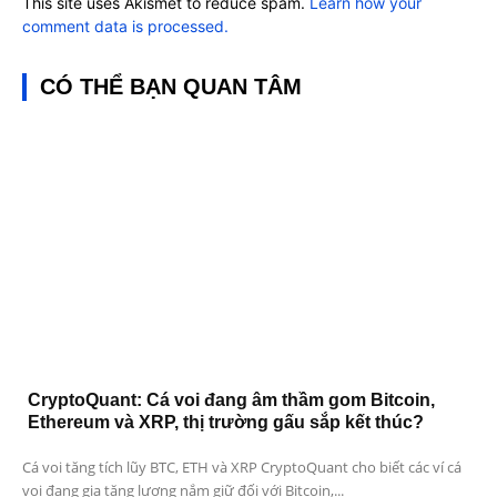
This site uses Akismet to reduce spam.
Learn how your
comment data is processed.
CÓ THỂ BẠN QUAN TÂM
CryptoQuant: Cá voi đang âm thầm gom Bitcoin,
Ethereum và XRP, thị trường gấu sắp kết thúc?
Cá voi tăng tích lũy BTC, ETH và XRP CryptoQuant cho biết các ví cá
voi đang gia tăng lượng nắm giữ đối với Bitcoin,...