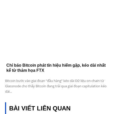
Chỉ báo Bitcoin phát tín hiệu hiếm gặp, kéo dài nhất
kể từ thảm họa FTX
Bitcoin bước vào giai đoạn “đầu hàng” kéo dài Dữ liệu on-chain từ
Glassnode cho thấy Bitcoin đang trải qua giai đoạn capitulation kéo
dài...
BÀI VIẾT LIÊN QUAN