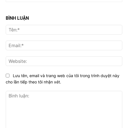
BÌNH LUẬN
Tên
Ema
Web
Lưu tên, email và trang web của tôi trong trình duyệt này
cho lần tiếp theo tôi nhận xét.