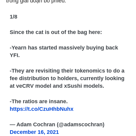
trong giai đoạn bỏ phiếu.
1/8
Since the cat is out of the bag here:
-Yearn has started massively buying back
YFI.
-They are revisiting their tokenomics to do a
fee distribution to holders, currently looking
at veCRV model and xSushi models.
-The ratios are insane.
https://t.co/CzuHhbNuhx
— Adam Cochran (@adamscochran)
December 16, 2021