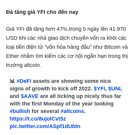
Đà tăng giá YFI cho đến nay
Giá YFI đã tăng hơn 47% trong 5 ngày lên 41.970
USD khi các nhà giao dịch chuyển vốn ra khỏi các
loại tiền điện tử “vốn hóa hàng đầu” như Bitcoin và
Ether nhằm tìm kiếm các cơ hội ngắn hạn trong thị
trường altcoin.
📊
#DeFi
assets are showing some nice
signs of growth to kick off 2022.
$YFI
,
$UNI
,
and
$AAVE
are all ticking up nicely thus far
with the first Monday of the year looking
#bullish
for several
#altcoins
.
https://t.co/8ujolCvt5z
pic.twitter.com/ASpf1dUbtn