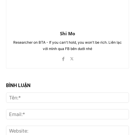
Shi Mo
Researcher on BTA - If you can't hold, you won't be rich. Liên lạc
với mình qua FB bên dưới nhé
BÌNH LUẬN
Tên
Ema
Web