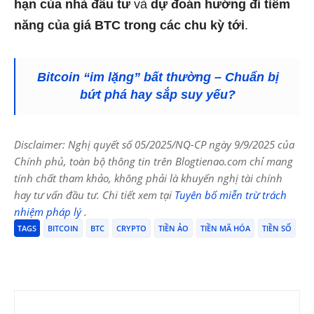
hạn của nhà đầu tư
và
dự đoán hướng đi tiềm
năng của giá BTC trong các chu kỳ tới
.
Bitcoin “im lặng” bất thường – Chuẩn bị
bứt phá hay sắp suy yếu?
Disclaimer: Nghị quyết số 05/2025/NQ-CP ngày 9/9/2025 của
Chính phủ, toàn bộ thông tin trên Blogtienao.com chỉ mang
tính chất tham khảo, không phải là khuyến nghị tài chính
hay tư vấn đầu tư. Chi tiết xem tại
Tuyên bố miễn trừ trách
nhiệm pháp lý
.
TAGS
BITCOIN
BTC
CRYPTO
TIỀN ẢO
TIỀN MÃ HÓA
TIỀN SỐ